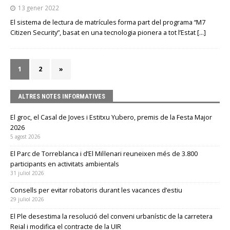
13 gener 2022
El sistema de lectura de matrícules forma part del programa “M7
Citizen Security”, basat en una tecnologia pionera a tot l’Estat
[…]
1
2
»
ALTRES NOTES INFORMATIVES
El groc, el Casal de Joves i Estitxu Yubero, premis de la Festa Major
2026
5 agost 2026
El Parc de Torreblanca i d’El Mil·lenari reuneixen més de 3.800
participants en activitats ambientals
31 juliol 2026
Consells per evitar robatoris durant les vacances d’estiu
29 juliol 2026
El Ple desestima la resolució del conveni urbanístic de la carretera
Reial i modifica el contracte de la UIR