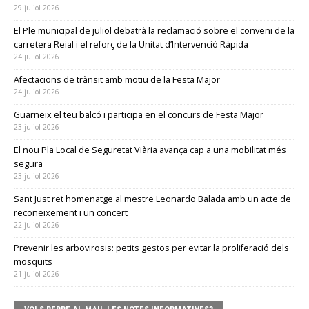
29 juliol 2026
El Ple municipal de juliol debatrà la reclamació sobre el conveni de la
carretera Reial i el reforç de la Unitat d’Intervenció Ràpida
24 juliol 2026
Afectacions de trànsit amb motiu de la Festa Major
24 juliol 2026
Guarneix el teu balcó i participa en el concurs de Festa Major
23 juliol 2026
El nou Pla Local de Seguretat Viària avança cap a una mobilitat més
segura
23 juliol 2026
Sant Just ret homenatge al mestre Leonardo Balada amb un acte de
reconeixement i un concert
22 juliol 2026
Prevenir les arbovirosis: petits gestos per evitar la proliferació dels
mosquits
21 juliol 2026