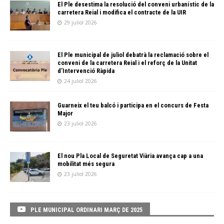
El Ple desestima la resolució del conveni urbanístic de la
carretera Reial i modifica el contracte de la UIR
29 juliol 2026
El Ple municipal de juliol debatrà la reclamació sobre el
conveni de la carretera Reial i el reforç de la Unitat
d’Intervenció Ràpida
24 juliol 2026
Guarneix el teu balcó i participa en el concurs de Festa
Major
23 juliol 2026
El nou Pla Local de Seguretat Viària avança cap a una
mobilitat més segura
23 juliol 2026
PLE MUNICIPAL ORDINARI MARÇ DE 2025