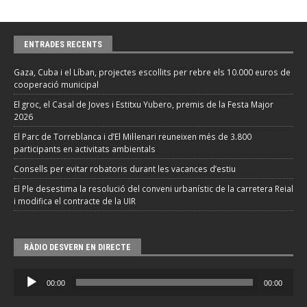
ENTRADES RECENTS
Gaza, Cuba i el Líban, projectes escollits per rebre els 10.000 euros de
cooperació municipal
El groc, el Casal de Joves i Estitxu Yubero, premis de la Festa Major
2026
El Parc de Torreblanca i d’El Mil·lenari reuneixen més de 3.800
participants en activitats ambientals
Consells per evitar robatoris durant les vacances d’estiu
El Ple desestima la resolució del conveni urbanístic de la carretera Reial
i modifica el contracte de la UIR
RÀDIO DESVERN EN DIRECTE
Reproductor
00:00
00:00
d'àudio