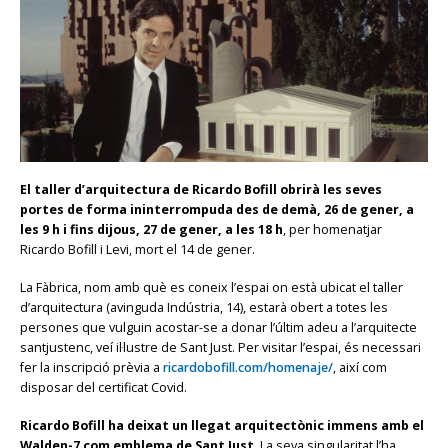
El taller d’arquitectura de Ricardo Bofill obrirà les seves
portes de forma ininterrompuda des de demà, 26 de gener, a
les 9 h i fins dijous, 27 de gener, a les 18 h
, per homenatjar
Ricardo Bofill i Levi, mort el 14 de gener.
La Fàbrica, nom amb què es coneix l’espai on està ubicat el taller
d’arquitectura (avinguda Indústria, 14), estarà obert a totes les
persones que vulguin acostar-se a donar l’últim adeu a l’arquitecte
santjustenc, veí il·lustre de Sant Just. Per visitar l’espai, és necessari
fer la inscripció prèvia a
ricardobofill.com/homenaje/
, així com
disposar del certificat Covid.
Ricardo Bofill ha deixat un llegat arquitectònic immens amb el
Walden-7 com emblema de Sant Just
. La seva singularitat l’ha