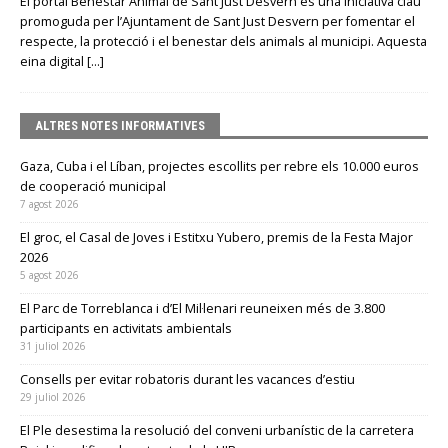
El portal Benestar Animal de Sant Just Desvern és una iniciativa clau
promoguda per l’Ajuntament de Sant Just Desvern per fomentar el
respecte, la protecció i el benestar dels animals al municipi. Aquesta
eina digital
[…]
ALTRES NOTES INFORMATIVES
Gaza, Cuba i el Líban, projectes escollits per rebre els 10.000 euros
de cooperació municipal
7 agost 2026
El groc, el Casal de Joves i Estitxu Yubero, premis de la Festa Major
2026
5 agost 2026
El Parc de Torreblanca i d’El Mil·lenari reuneixen més de 3.800
participants en activitats ambientals
31 juliol 2026
Consells per evitar robatoris durant les vacances d’estiu
29 juliol 2026
El Ple desestima la resolució del conveni urbanístic de la carretera