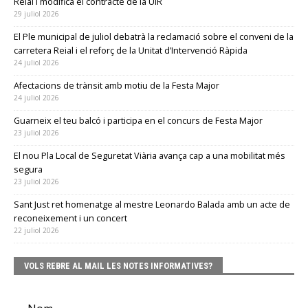
Reial i modifica el contracte de la UIR
29 juliol 2026
El Ple municipal de juliol debatrà la reclamació sobre el conveni de la
carretera Reial i el reforç de la Unitat d’Intervenció Ràpida
24 juliol 2026
Afectacions de trànsit amb motiu de la Festa Major
24 juliol 2026
Guarneix el teu balcó i participa en el concurs de Festa Major
23 juliol 2026
El nou Pla Local de Seguretat Viària avança cap a una mobilitat més
segura
23 juliol 2026
Sant Just ret homenatge al mestre Leonardo Balada amb un acte de
reconeixement i un concert
22 juliol 2026
VOLS REBRE AL MAIL LES NOTES INFORMATIVES?