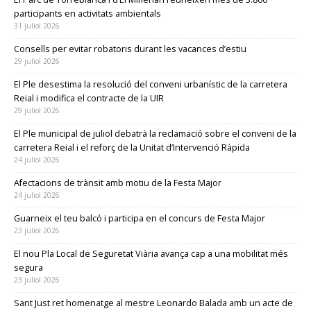
participants en activitats ambientals
31 juliol 2026
Consells per evitar robatoris durant les vacances d’estiu
29 juliol 2026
El Ple desestima la resolució del conveni urbanístic de la carretera
Reial i modifica el contracte de la UIR
29 juliol 2026
El Ple municipal de juliol debatrà la reclamació sobre el conveni de la
carretera Reial i el reforç de la Unitat d’Intervenció Ràpida
24 juliol 2026
Afectacions de trànsit amb motiu de la Festa Major
24 juliol 2026
Guarneix el teu balcó i participa en el concurs de Festa Major
23 juliol 2026
El nou Pla Local de Seguretat Viària avança cap a una mobilitat més
segura
23 juliol 2026
Sant Just ret homenatge al mestre Leonardo Balada amb un acte de