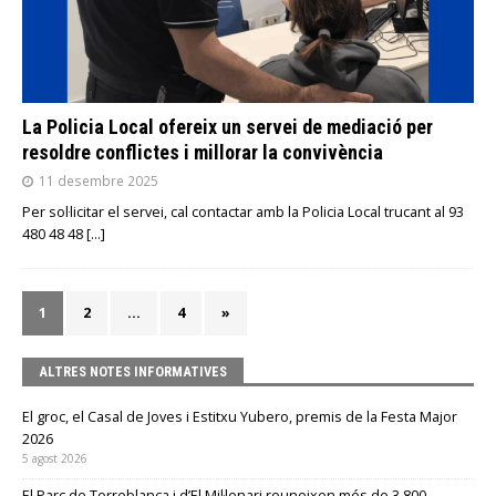
La Policia Local ofereix un servei de mediació per
resoldre conflictes i millorar la convivència
11 desembre 2025
Per sol·licitar el servei, cal contactar amb la Policia Local trucant al 93
480 48 48
[…]
1
2
…
4
»
ALTRES NOTES INFORMATIVES
El groc, el Casal de Joves i Estitxu Yubero, premis de la Festa Major
2026
5 agost 2026
El Parc de Torreblanca i d’El Mil·lenari reuneixen més de 3.800