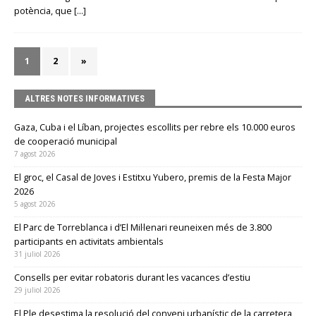
potència, que
[…]
1
2
»
ALTRES NOTES INFORMATIVES
Gaza, Cuba i el Líban, projectes escollits per rebre els 10.000 euros
de cooperació municipal
7 agost 2026
El groc, el Casal de Joves i Estitxu Yubero, premis de la Festa Major
2026
5 agost 2026
El Parc de Torreblanca i d’El Mil·lenari reuneixen més de 3.800
participants en activitats ambientals
31 juliol 2026
Consells per evitar robatoris durant les vacances d’estiu
29 juliol 2026
El Ple desestima la resolució del conveni urbanístic de la carretera