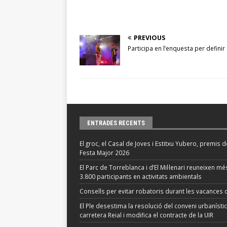
PREVIOUS
Participa en l’enquesta per definir
ENTRADES RECENTS
El groc, el Casal de Joves i Estitxu Yubero, premis d
Festa Major 2026
El Parc de Torreblanca i d’El Mil·lenari reuneixen m
3.800 participants en activitats ambientals
Consells per evitar robatoris durant les vacances d
El Ple desestima la resolució del conveni urbanístic
carretera Reial i modifica el contracte de la UIR