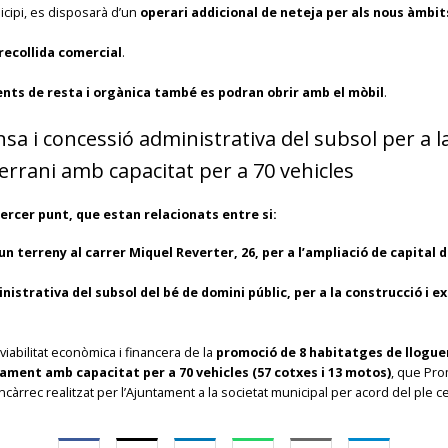
icipi, es disposarà d’un
operari addicional de neteja per als nous àmbi
recollida comercial
.
ents de resta i orgànica també es podran obrir amb el mòbil
.
a i concessió administrativa del subsol per a l
errani amb capacitat per a 70 vehicles
tercer punt, que estan relacionats entre si:
’un terreny al carrer Miquel Reverter, 26, per a l’ampliació de capital
nistrativa del subsol del bé de domini públic, per a la construcció i 
la viabilitat econòmica i financera de la
promoció de 8 habitatges de lloguer 
rcament amb capacitat per a 70 vehicles (57 cotxes i 13 motos)
, que Pr
ncàrrec realitzat per l’Ajuntament a la societat municipal per acord del ple 