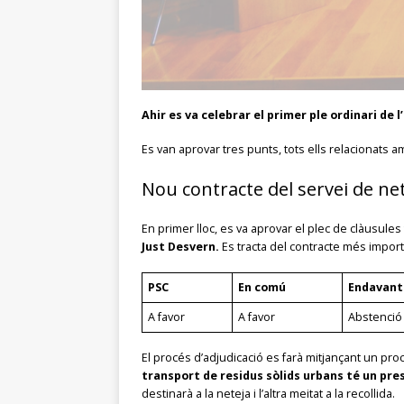
Ahir es va celebrar el primer ple ordinari de 
Es van aprovar tres punts, tots ells relacionats 
Nou contracte del servei de nete
En primer lloc, es va aprovar el plec de clàusules t
Just Desvern.
Es tracta del contracte més import
PSC
En comú
Endavant 
A favor
A favor
Abstenció
El procés d’adjudicació es farà mitjançant un pro
transport de residus sòlids urbans té un pres
destinarà a la neteja i l’altra meitat a la recollida.