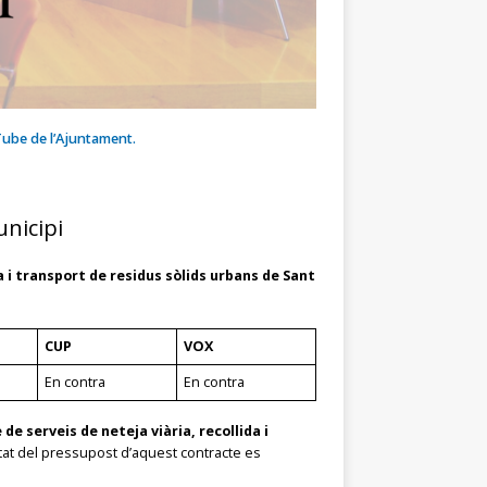
Tube de l’Ajuntament.
unicipi
a i transport de residus sòlids urbans de Sant
CUP
VOX
En contra
En contra
 de serveis de neteja viària, recollida i
itat del pressupost d’aquest contracte es