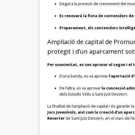
Degut a la previsió de creixement del mun
Es renovarà la flota de contenidors de 
Properament, els contenidors intel·lig
Ampliació de capital de Promuns
protegit i d’un aparcament sot
Per unanimitat, es van aprovar el segon i el 
D’una banda, es va aprovar
l’aportació d
De l’altra, es va aprovar
la concessió admi
dels Estudis Vells a Sant Just Desvern.
La finalitat de l’ampliació de capital i és garantir 
Jocs Jovenívols, així com la creació d’un apa
Reverter
de Sant Just Desvern, en el marc de l’e