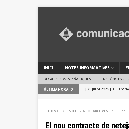
INICI
NOTES INFORMATIVES
E
DECÀLEG BONES PRÀCTIQUES
INCIDÈNCIES RE
[ 31 juliol 2026 ]
El Parc de
ÚLTIMA HORA
en activitats ambientals
[ 29 juliol 2026 ]
Consells 
HOME
NOTES INFORMATIVES
El nou
INFORMATIVES
El nou contracte de netej
[ 29 juliol 2026 ]
El Ple des