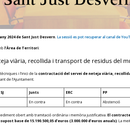
l’any 2024 de Sant Just Desvern
.
La sessió es pot recuperar al canal de You
amb
l’Àrea de Territori
:
ja viària, recollida i transport de residus del m
ècniques i l’inici de la
contractació del servei de neteja viària, recollid
ant de l’Ajuntament.
SJ
Junts
ERC
PP
En contra
En contra
Abstenció
cediment obert amb tramitació ordinària i memòria justificativa.
El contracte
supost base de 15.190.500,05 d’euros (3.000.000 d’euros anuals)
. La me