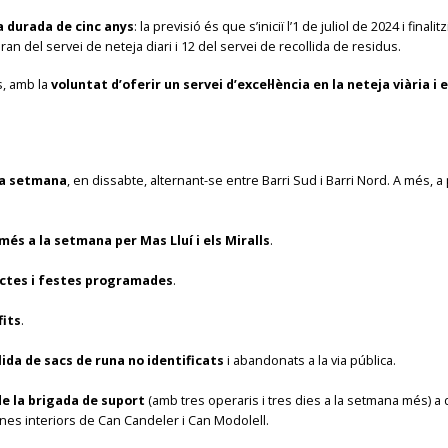
a durada de cinc anys
: la previsió és que s’iniciï l’1 de juliol de 2024 i fin
ran del servei de neteja diari i 12 del servei de recollida de residus.
s, amb la
voluntat d’oferir un servei d’excel·lència en la neteja viària i 
la setmana
, en dissabte, alternant-se entre Barri Sud i Barri Nord. A més, a 
és a la setmana per Mas Lluí i els Miralls
.
 actes i festes programades
.
fits
.
llida de sacs de runa no identificats
i abandonats a la via pública.
de la brigada de suport
(amb tres operaris i tres dies a la setmana més) a 
nes interiors de Can Candeler i Can Modolell.