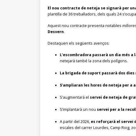
El nou contracte de neteja se signarà per un
plantilla de 36 treballadors, dels quals 24 s’ocupa
Aquest nou contracte presenta notables millore
Desvern
.
Destaquen els següents avenços:
L’escombradora passarà un dia més a 
netejarà també la zona dels polígons.
La brigada de suport passarà dos dies m
S’ampliaran les hores de neteja per a
S’augmentarà el
servei de neteja de gra
S’implantarà un nou
servei per a la reco
A partir del 2026,
es reforçarà el servei 
escales del carrer Lourdes, Camp Roig, zo