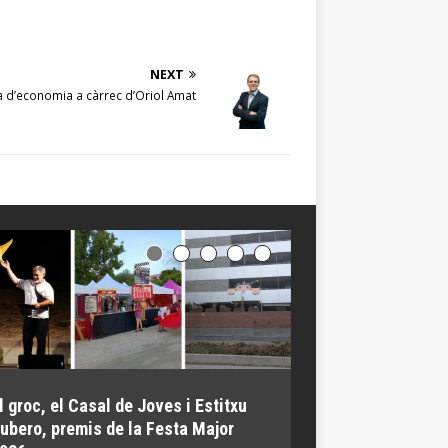
NEXT
 d’economia a càrrec d’Oriol Amat
l groc, el Casal de Joves i Estitxu
El Parc de Torrebl
ubero, premis de la Festa Major
Mil·lenari reunei