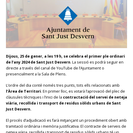
Dijous, 25 de gener, a les 19 h, se celebra el primer ple ordinari
de l’any 2024 de Sant Just Desvern
. La sessió es podrà seguir en
directe a través del canal de YouTube de l’Ajuntament o
presencialment a la Sala de Plens.
L’ordre del dia conté només tres punts, tots ells relacionats amb
l’Àrea de Territori
. En primer lloc, es votarà l’aprovació del plec de
clàusules tècniques i l’inici de la
contractació del servei de neteja
viària, recollida i transport de residus sòlids urbans de Sant
Just Desvern.
El procés d’adjudicació es farà mitjançant un procediment obert amb
tramitació ordinària i memòria justificativa. El contracte de serveis de
neteja viària, recollida i transport de residus sòlids urbans té un