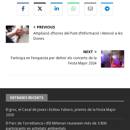
PREVIOUS
Ampliació d’hores del Punt d’Informació i Atenció a les
Dones
NEXT
Participa en l’enquesta per definir els concerts de la
Festa Major 2024
ENTRADES RECENTS
El groc, el Casal de Joves i Estitxu Yubero, premis de la Festa Major
2026
El Parc de Torreblanca i d’El Mil·lenari reuneixen més de 3.800
participants en activitats ambientals