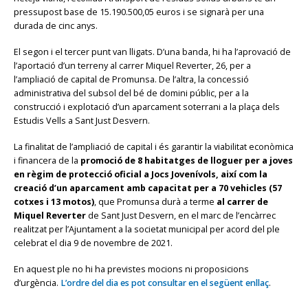
pressupost base de 15.190.500,05 euros i se signarà per una
durada de cinc anys.
El segon i el tercer punt van lligats. D’una banda, hi ha l’aprovació de
l’aportació d’un terreny al carrer Miquel Reverter, 26, per a
l’ampliació de capital de Promunsa. De l’altra, la concessió
administrativa del subsol del bé de domini públic, per a la
construcció i explotació d’un aparcament soterrani a la plaça dels
Estudis Vells a Sant Just Desvern.
La finalitat de l’ampliació de capital i és garantir la viabilitat econòmica
i financera de la
promoció de 8 habitatges de lloguer per a joves
en règim de protecció oficial a Jocs Jovenívols, així com la
creació d’un aparcament amb capacitat per a 70 vehicles (57
cotxes i 13 motos)
, que Promunsa durà a terme
al carrer de
Miquel Reverter
de Sant Just Desvern, en el marc de l’encàrrec
realitzat per l’Ajuntament a la societat municipal per acord del ple
celebrat el dia 9 de novembre de 2021.
En aquest ple no hi ha previstes mocions ni proposicions
d’urgència.
L’ordre del dia es pot consultar en el següent enllaç
.