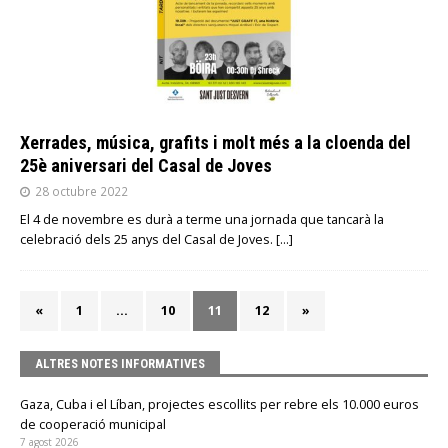
Xerrades, música, grafits i molt més a la cloenda del
25è aniversari del Casal de Joves
28 octubre 2022
El 4 de novembre es durà a terme una jornada que tancarà la
celebració dels 25 anys del Casal de Joves.
[…]
«
1
…
10
11
12
»
ALTRES NOTES INFORMATIVES
Gaza, Cuba i el Líban, projectes escollits per rebre els 10.000 euros
de cooperació municipal
7 agost 2026