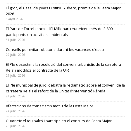
El groc, el Casal de Joves i Estitxu Yubero, premis de la Festa Major
2026
5 agost 2026
El Parc de Torreblanca i d’El Mil·lenari reuneixen més de 3.800
participants en activitats ambientals
31 juliol 2026
Consells per evitar robatoris durant les vacances d’estiu
29 juliol 2026
El Ple desestima la resolució del conveni urbanístic de la carretera
Reial i modifica el contracte de la UIR
29 juliol 2026
El Ple municipal de juliol debatrà la reclamació sobre el conveni de la
carretera Reial i el reforç de la Unitat d’Intervenció Ràpida
24 juliol 2026
Afectacions de trànsit amb motiu de la Festa Major
24 juliol 2026
Guarneix el teu balcó i participa en el concurs de Festa Major
23 juliol 2026