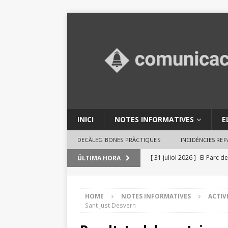
INICI
NOTES INFORMATIVES
E
DECÀLEG BONES PRÀCTIQUES
INCIDÈNCIES RE
[ 31 juliol 2026 ]
El Parc de
ÚLTIMA HORA
en activitats ambientals
[ 29 juliol 2026 ]
Consells 
HOME
NOTES INFORMATIVES
ACTIV
Sant Just Desvern
INFORMATIVES
[ 29 juliol 2026 ]
El Ple des