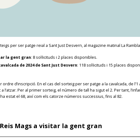
eigs per ser patge reial a Sant Just Desvern, al magazine matinal La Rambla,
tar la gent gran
: 8 sol·licituds i 2 places disponibles.
cavalcada de 2024 de Sant Just Desvern
: 118 sol·licituds i 15 places dispo
ordre d’inscripció. En el cas del sorteig per ser patge a la cavalcada, de l’1 
a l’atzar. Per al primer sorteig, el número de tall ha sigut el 2. Per tant, l’
ha estat el 68, així com els catorze números successius, fins al 82.
Reis Mags a visitar la gent gran