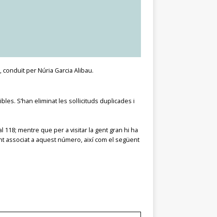
 conduït per Núria Garcia Alibau.
nibles. S’han eliminat les sol·licituds duplicades i
al 118; mentre que per a visitar la gent gran hi ha
infant associat a aquest número, així com el següent