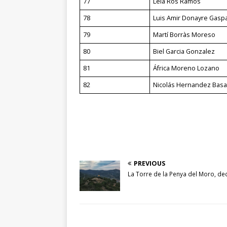
77
Leia Ros Ramos
78
Luis Amir Donayre Gasp
79
Martí Borràs Moreso
80
Biel Garcia Gonzalez
81
África Moreno Lozano
82
Nicolás Hernandez Bas
PREVIOUS
La Torre de la Penya del Moro, dec