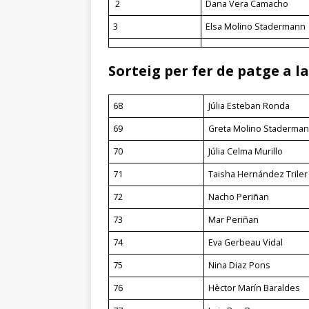
2
Dana Vera Camacho
3
Elsa Molino Stadermann
Sorteig per fer de patge a l
68
Júlia Esteban Ronda
69
Greta Molino Staderma
70
Júlia Celma Murillo
71
Taisha Hernández Triler
72
Nacho Periñan
73
Mar Periñan
74
Eva Gerbeau Vidal
75
Nina Diaz Pons
76
Hèctor Marín Baraldes