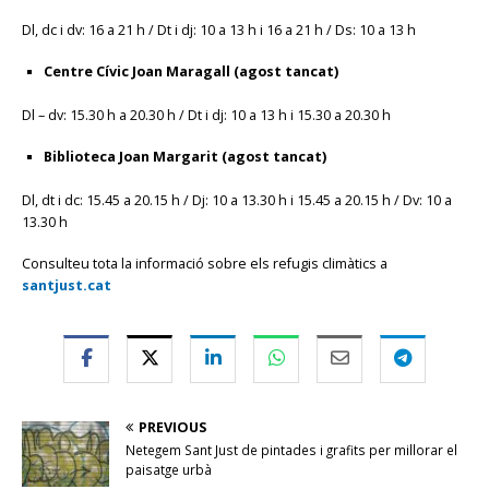
Dl, dc i dv: 16 a 21 h / Dt i dj: 10 a 13 h i 16 a 21 h / Ds: 10 a 13 h
Centre Cívic Joan Maragall (agost tancat)
Dl – dv: 15.30 h a 20.30 h / Dt i dj: 10 a 13 h i 15.30 a 20.30 h
Biblioteca Joan Margarit (agost tancat)
Dl, dt i dc: 15.45 a 20.15 h / Dj: 10 a 13.30 h i 15.45 a 20.15 h / Dv: 10 a
13.30 h
Consulteu tota la informació sobre els refugis climàtics a
santjust.cat
PREVIOUS
Netegem Sant Just de pintades i grafits per millorar el
paisatge urbà