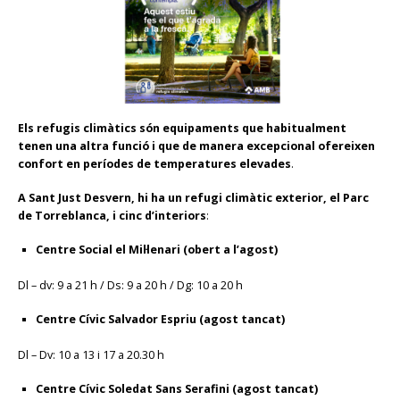
Els refugis climàtics són equipaments que habitualment
tenen una altra funció i que de manera excepcional ofereixen
confort en períodes de temperatures elevades
.
A Sant Just Desvern, hi ha un refugi climàtic exterior, el Parc
de Torreblanca, i cinc d’interiors
:
Centre Social el Mil·lenari (obert a l’agost)
Dl – dv: 9 a 21 h / Ds: 9 a 20 h / Dg: 10 a 20 h
Centre Cívic Salvador Espriu
(agost tancat)
Dl – Dv: 10 a 13 i 17 a 20.30 h
Centre Cívic Soledat Sans Serafini (agost tancat)