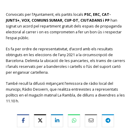
Convocats per l’Ajuntament, els partits locals
PSC, ERC, CAT-
JUNTS+, VOX, COMUNS SUMAR, CUP-DT, CIUTADANS i PP
han
signat un acord pel repartiment gratuït dels espais de propaganda
electoral al carrer i on es comprometen a fer un bon ús i respectar
l’espai públic.
Es fa per ordre de representativitat, d’acord amb els resultats
obtinguts en les eleccions de l’any 2021 a la circumscripció de
Barcelona. Delimita la ubicació de les pancartes, els trams de carrers
i fanals reservats per a banderoles i cartells o l’ús del suport cartó
per enganxar cartelleria.
També recull la difusió mitjançant l’emissora de ràdio local del
municipi, Ràdio Desvern, que realitza entrevistes a representats
polítics en el magazín matinal La Rambla, de dilluns a divendres a les
11.10 h.