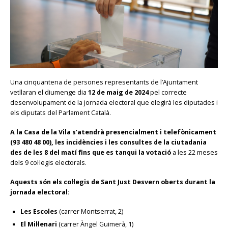
Una cinquantena de persones representants de l’Ajuntament
vetllaran el diumenge dia
12 de maig de 2024
pel correcte
desenvolupament de la jornada electoral que elegirà les diputades i
els diputats del Parlament Català.
A la Casa de la Vila s’atendrà presencialment i telefònicament
(93 480 48 00), les incidències i les consultes de la ciutadania
des de les 8 del matí fins que es tanqui la votació
a les 22 meses
dels 9 col·legis electorals.
Aquests són els col·legis de Sant Just Desvern oberts durant la
jornada electoral:
Les Escoles
(carrer Montserrat, 2)
El Mil·lenari
(carrer Àngel Guimerà, 1)