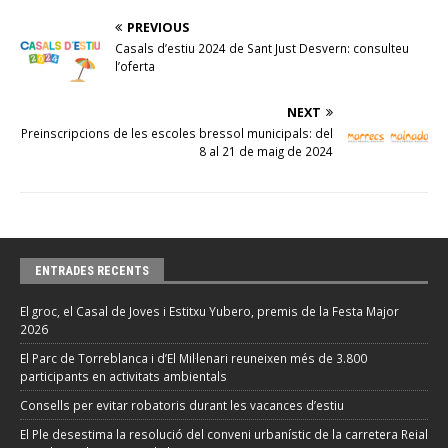
PREVIOUS
Casals d’estiu 2024 de Sant Just Desvern: consulteu
l’oferta
NEXT
Preinscripcions de les escoles bressol municipals: del
8 al 21 de maig de 2024
ENTRADES RECENTS
El groc, el Casal de Joves i Estitxu Yubero, premis de la Festa Major
2026
El Parc de Torreblanca i d’El Mil·lenari reuneixen més de 3.800
participants en activitats ambientals
Consells per evitar robatoris durant les vacances d’estiu
El Ple desestima la resolució del conveni urbanístic de la carretera Reial