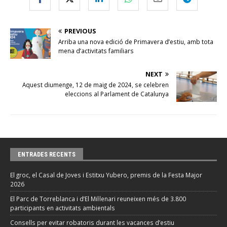
PREVIOUS
Arriba una nova edició de Primavera d’estiu, amb tota
mena d’activitats familiars
NEXT
Aquest diumenge, 12 de maig de 2024, se celebren
eleccions al Parlament de Catalunya
ENTRADES RECENTS
El groc, el Casal de Joves i Estitxu Yubero, premis de la Festa Major
2026
El Parc de Torreblanca i d’El Mil·lenari reuneixen més de 3.800
participants en activitats ambientals
Consells per evitar robatoris durant les vacances d’estiu