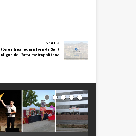
NEXT
ós es traslladarà fora de Sant
 polígon de l’àrea metropolitana