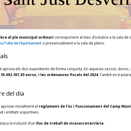
lebra el ple municipal ordinari
corresponent al mes d’octubre a la sala de 
 YouTube de l’Ajuntament
o presencialment a la sala de plens.
als
ment aprova els dos expedients de forma conjunta. En aquesta sessió, doncs,
5.092.307,85 euros, i les ordenances fiscals del 2024
. També es tractara
re del dia
 aprovar inicialment el
reglament de l’ús i funcionament del Camp Munic
t i entitats esportives.
estaca la inclusió d’un
lloc de treball de vicesecretari/ària
.