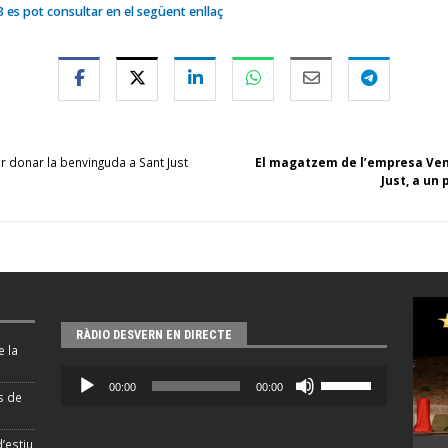
3 es pot consultar en el següent enllaç
er donar la benvinguda a Sant Just
El magatzem de l’empresa Vent
Just, a un
RÀDIO DESVERN EN DIRECTE
e la
Reproductor
Feu
00:00
00:00
d'àudio
servir
és de
les
tecles
’estiu
de