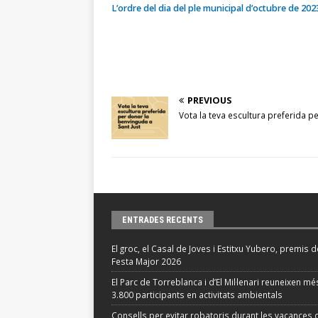
L’ordre del dia del ple municipal d’octubre de 202
PREVIOUS
Vota la teva escultura preferida p
ENTRADES RECENTS
El groc, el Casal de Joves i Estitxu Yubero, premis d
Festa Major 2026
El Parc de Torreblanca i d’El Mil·lenari reuneixen m
3.800 participants en activitats ambientals
Consells per evitar robatoris durant les vacances d