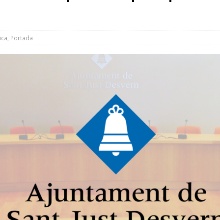
a UIR
NOTES INFORMATIVES
nicipal de juliol debatrà la reclamació sobre el conveni de la
ica
,
Portada
de la Unitat d’Intervenció Ràpida
NOTES INFORMATIVES
ns de trànsit amb motiu de la Festa Major
MOBILITAT
el teu balcó i participa en el concurs de Festa Major
ACTIVITATS
a Local de Seguretat Viària avança cap a una mobilitat més segura
 ret homenatge al mestre Leonardo Balada amb un acte de
t
CULTURA
es arbovirosis: petits gestos per evitar la proliferació dels
MATIVES
l Casal de Joves i Estitxu Yubero, premis de la Festa Major 2026