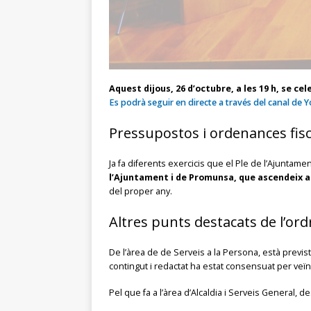
Aquest dijous, 26 d’octubre, a les 19 h, se ce
Es podrà seguir en directe a través del canal de
Pressupostos i ordenances fisc
Ja fa diferents exercicis que el Ple de l’Ajunta
l’Ajuntament i de Promunsa, que ascendeix a 3
del proper any.
Altres punts destacats de l’ord
De l’àrea de de Serveis a la Persona, està previst
contingut i redactat ha estat consensuat per veïna
Pel que fa a l’àrea d’Alcaldia i Serveis General, d