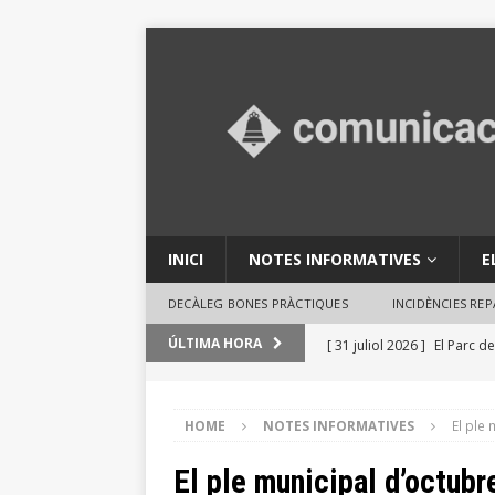
INICI
NOTES INFORMATIVES
E
DECÀLEG BONES PRÀCTIQUES
INCIDÈNCIES RE
[ 31 juliol 2026 ]
El Parc de
ÚLTIMA HORA
en activitats ambientals
[ 29 juliol 2026 ]
Consells 
HOME
NOTES INFORMATIVES
El ple
INFORMATIVES
El ple municipal d’octubr
[ 29 juliol 2026 ]
El Ple des