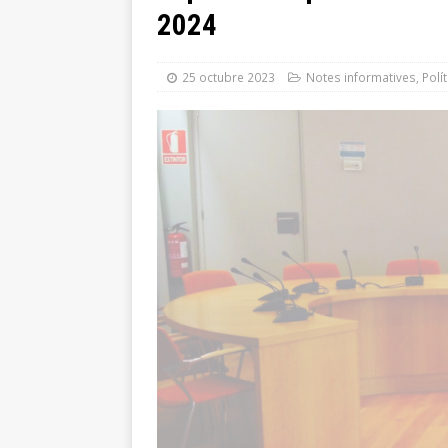
2024
modifica el contracte de l
[ 24 juliol 2026 ]
El Ple mu
25 octubre 2023
Notes informatives
,
Polít
carretera Reial i el reforç 
[ 24 juliol 2026 ]
Afectacio
[ 23 juliol 2026 ]
Guarneix 
[ 23 juliol 2026 ]
El nou Pl
MOBILITAT
[ 22 juliol 2026 ]
Sant Just
reconeixement i un concer
[ 21 juliol 2026 ]
Prevenir l
mosquits
NOTES INFOR
[ 5 agost 2026 ]
El groc, e
GESTIÓ TRIBUTÀRIA