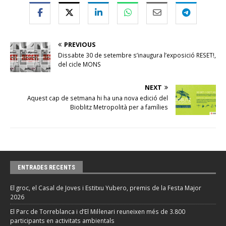
PREVIOUS
Dissabte 30 de setembre s’inaugura l’exposició RESET!,
del cicle MONS
NEXT
Aquest cap de setmana hi ha una nova edició del
Bioblitz Metropolità per a famílies
ENTRADES RECENTS
El groc, el Casal de Joves i Estitxu Yubero, premis de la Festa Major
2026
El Parc de Torreblanca i d’El Mil·lenari reuneixen més de 3.800
participants en activitats ambientals