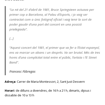
“La nit del 21 d’abril de 1981, Bruce Springsteen actuava per
primer cop a Barcelona, al Palau d’Esports, i jo vaig ser
contractat com a únic fotògraf oficial i vaig tenir la sort de
poder gaudir d’una part del concert en una posició
privilegiada”.
[…]
“Aquest concert del 1981, el primer que va fer a l’Estat espanyol,
ens va marcar un abans i un després. Va ser brutal. Més de tres
hores d’una complicitat total entre el públic, l’artista i l’E Street
Band”.
Francesc Fàbregas
Adreça
: Carrer de Maria Montessori, 2, Sant Just Desvern
Horari
: de dilluns a divendres, de 16 h a 21 h, dimarts, dijous i
dissabte de 10 a 13 h