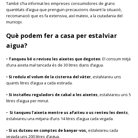
També s’ha informat les empreses consumidores de grans
quantitats d’aigua que prenguin precaucions davant la situació,
recomanació que es fa extensiva, així mateix, a la ciutadania del
municipi.
Què podem fer a casa per estalviar
aigua?
•
Tanqueu bé o reviseu les aixetes que degoten
. El consum mitjà
d’una aixeta mal tancada és de 30 litres diaris d’aigua.
•
Si reduïu el volum de la cisterna del vàter
, estalviareu uns
quants litres d’aigua a cada estirada.
•
Si instal·leu reguladors de cabal a les aixetes
, estalviareu uns 5
litres d’aigua per minut.
•
Si tanqueu l’aixeta mentre us afaiteu o us renteu les dents
,
estalviareu una mitjana d’uns 14 litres d’aigua cada vegada.
•
Si us dutxeu en comptes de banyar-vos,
estalviareu cada
vegada uns 200 litres d’aigua.