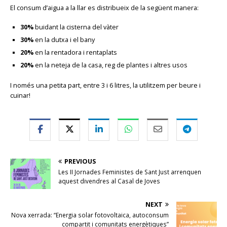
El consum d’aigua a la llar es distribueix de la següent manera:
30%
buidant la cisterna del vàter
30%
en la dutxa i el bany
20%
en la rentadora i rentaplats
20%
en la neteja de la casa, reg de plantes i altres usos
I només una petita part, entre 3 i 6 litres, la utilitzem per beure i
cuinar!
PREVIOUS
Les II Jornades Feministes de Sant Just arrenquen
aquest divendres al Casal de Joves
NEXT
Nova xerrada: “Energia solar fotovoltaica, autoconsum
compartit i comunitats energètiques”