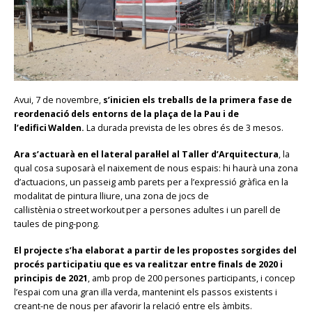
Avui, 7 de novembre,
s’inicien els treballs de la primera fase de
reordenació dels entorns de la plaça de la Pau i de
l’edifici Walden.
La durada prevista de les obres és de 3 mesos.
Ara s’actuarà en el lateral paral·lel al Taller d’Arquitectura
, la
qual cosa suposarà el naixement de nous espais: hi haurà una zona
d’actuacions, un passeig amb parets per a l’expressió gràfica en la
modalitat de pintura lliure, una zona de jocs de
cal·listènia o street workout per a persones adultes i un parell de
taules de ping-pong.
El projecte s’ha elaborat a partir de les propostes sorgides del
procés participatiu que es va realitzar entre finals de 2020 i
principis de 2021
, amb prop de 200 persones participants, i concep
l’espai com una gran illa verda, mantenint els passos existents i
creant-ne de nous per afavorir la relació entre els àmbits.