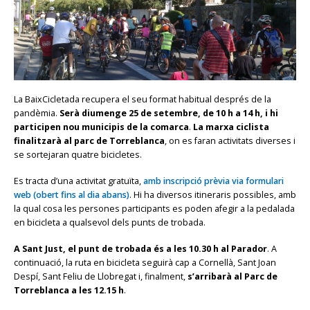
La BaixCicletada recupera el seu format habitual després de la
pandèmia.
Serà diumenge 25 de setembre, de 10 h a 14 h, i hi
participen nou municipis de la comarca
.
La marxa ciclista
finalitzarà al parc de Torreblanca
, on es faran activitats diverses i
se sortejaran quatre bicicletes.
Es tracta d’una activitat gratuïta,
amb inscripció prèvia via formulari
web (obert fins al dia abans)
. Hi ha diversos itineraris possibles, amb
la qual cosa les persones participants es poden afegir a la pedalada
en bicicleta a qualsevol dels punts de trobada.
A Sant Just, el punt de trobada és a les 10.30 h
al Parador
. A
continuació, la ruta en bicicleta seguirà cap a Cornellà, Sant Joan
Despí, Sant Feliu de Llobregat i, finalment,
s’arribarà al Parc de
Torreblanca a les 12.15 h
.