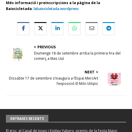
Més informació i preinscripcions a la pàgina de la
Baixcicletada
:
labaixcicletada.wordpress
PREVIOUS
Diumenge 18 de setembre arriba la primera fira del
comerç a Mas Lluí
NEXT
Dissabte 17 de setembre s’inaugura a l’Espai MercArt
l’exposició El Món Utòpic
ENTRADES RECENTS
El groc, el Casal de Joves i Estitxu Yubero, premis de la Festa Major