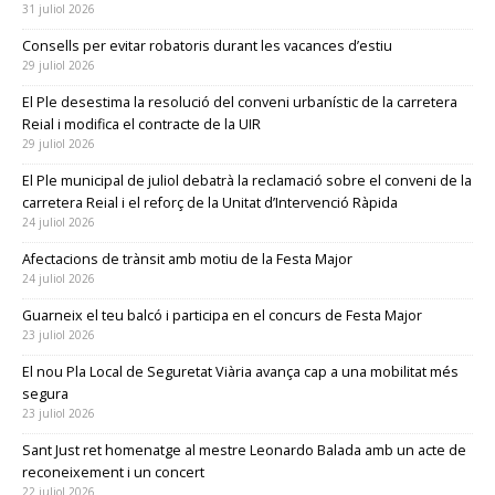
31 juliol 2026
Consells per evitar robatoris durant les vacances d’estiu
29 juliol 2026
El Ple desestima la resolució del conveni urbanístic de la carretera
Reial i modifica el contracte de la UIR
29 juliol 2026
El Ple municipal de juliol debatrà la reclamació sobre el conveni de la
carretera Reial i el reforç de la Unitat d’Intervenció Ràpida
24 juliol 2026
Afectacions de trànsit amb motiu de la Festa Major
24 juliol 2026
Guarneix el teu balcó i participa en el concurs de Festa Major
23 juliol 2026
El nou Pla Local de Seguretat Viària avança cap a una mobilitat més
segura
23 juliol 2026
Sant Just ret homenatge al mestre Leonardo Balada amb un acte de
reconeixement i un concert
22 juliol 2026