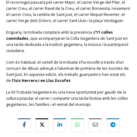
El recorregut passarà pel carrer Major, el carrer Verge del Pilar, el
carrer Creu, el carrer Raval de la Creu, el carrer Bonavista, novament
el carrer Creu, la rambla de Sant Just, el carrer Miquel Reverter, el
carrer Verge dels Dolors, el carrer Sant Lluís i la plaça Verdaguer.
Enguany, la trobada comptarà amb la presència d’
11 colles
convidades
, que acompanyaran la Colla Gegantera de Sant Just en
una tarda dedicada a la tradició gegantera, la música i la participació
ciutadana.
Com és habitual, el cartell de la trobada s’ha escollit a través d’un
concurs de dibuix adreçat a l’alumnat de primària de les escoles de
Sant Just. En aquesta edició, els treballs guanyadors han estat els
de
l’Isis Herrero i en Lluc Escofet
.
La XX Trobada Gegantera és una nova oportunitat per gaudir de la
cultura popular al carrer i compartir una tarda festiva amb les colles
geganteres, les famílies i el veïnat del municipi.