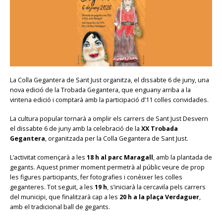
La Colla Gegantera de Sant Just organitza, el dissabte 6 de juny, una
nova edició de la Trobada Gegantera, que enguany arriba a la
vintena edició i comptarà amb la participació d’11 colles convidades.
La cultura popular tornarà a omplir els carrers de Sant Just Desvern
el dissabte 6 de juny amb la celebració de la
XX Trobada
Gegantera
, organitzada per la Colla Gegantera de Sant Just.
L’activitat començarà a les
18 h al parc Maragall
, amb la plantada de
gegants. Aquest primer moment permetrà al públic veure de prop
les figures participants, fer fotografies i conèixer les colles
geganteres. Tot seguit, a les
19 h
, s’iniciarà la cercavila pels carrers
del municipi, que finalitzarà cap a les
20 h a la plaça Verdaguer
,
amb el tradicional ball de gegants.