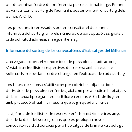
per determinar l’ordre de preferència per escollir habitatge. Primer
es va realitzar el sorteig de l’edifici B i, posteriorment, el sorteig dels
edificis A, C i D.
Les persones interessades poden consultar el document
informatiu del sorteig, amb els números de participació assignats a
cada sol·licitud admesa, al següent enllaç:
Informació del sorteig de les convocatòries d’habitatges del Mil·lenari
Una vegada cobert el nombre total de possibles adjudicacions,
s’establiran les llistes respectives de reserva amb la resta de
sol·licituds, respectant l’ordre obtingut en l’extracció de cada sorteig.
Les llistes de reserva s’utilitzaran per cobrir les adjudicacions
derivades de possibles renúncies, així com per adjudicar habitatges
de la mateixa tipologia —edifici B lliure i edificis A, C i D de lloguer
amb protecció oficial— a mesura que vagin quedant lliures.
La vigència de les llistes de reserva serà d’un màxim de tres anys
des de la data del sorteig, o fins que es publiquin noves
convocatòries d’adjudicació per a habitatges de la mateixa tipologia.