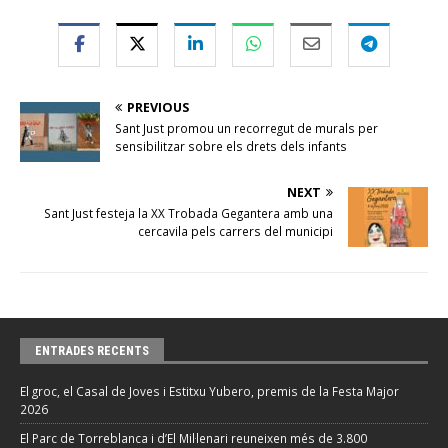
PREVIOUS
Sant Just promou un recorregut de murals per
sensibilitzar sobre els drets dels infants
NEXT
Sant Just festeja la XX Trobada Gegantera amb una
cercavila pels carrers del municipi
ENTRADES RECENTS
El groc, el Casal de Joves i Estitxu Yubero, premis de la Festa Major
2026
El Parc de Torreblanca i d’El Mil·lenari reuneixen més de 3.800