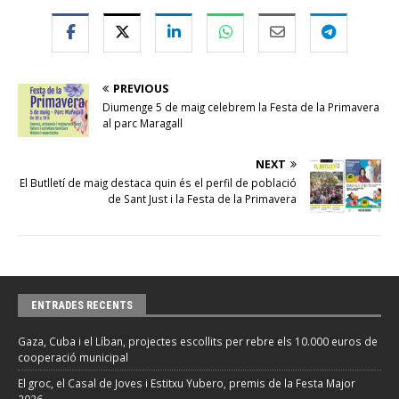
PREVIOUS
Diumenge 5 de maig celebrem la Festa de la Primavera
al parc Maragall
NEXT
El Butlletí de maig destaca quin és el perfil de població
de Sant Just i la Festa de la Primavera
ENTRADES RECENTS
Gaza, Cuba i el Líban, projectes escollits per rebre els 10.000 euros de
cooperació municipal
El groc, el Casal de Joves i Estitxu Yubero, premis de la Festa Major
2026