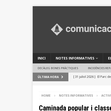
INICI
NOTES INFORMATIVES
E
DECÀLEG BONES PRÀCTIQUES
INCIDÈNCIES RE
[ 31 juliol 2026 ]
El Parc de
ÚLTIMA HORA
en activitats ambientals
[ 29 juliol 2026 ]
Consells 
HOME
NOTES INFORMATIVES
ACTIV
INFORMATIVES
Caminada popular i class
[ 29 juliol 2026 ]
El Ple des