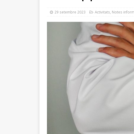
modifica el contracte de l
29 setembre 2023
Activitats
,
Notes inform
[ 24 juliol 2026 ]
El Ple mu
carretera Reial i el reforç 
[ 24 juliol 2026 ]
Afectacio
[ 23 juliol 2026 ]
Guarneix 
[ 23 juliol 2026 ]
El nou Pl
MOBILITAT
[ 22 juliol 2026 ]
Sant Just
reconeixement i un concer
[ 21 juliol 2026 ]
Prevenir l
mosquits
NOTES INFOR
[ 5 agost 2026 ]
El groc, e
GESTIÓ TRIBUTÀRIA