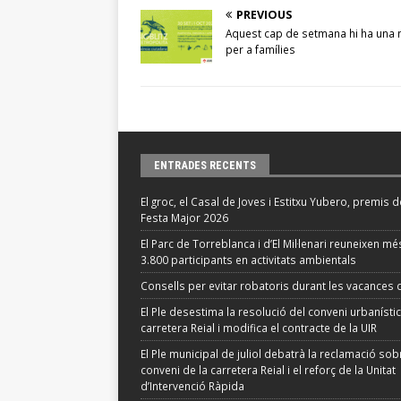
PREVIOUS
Aquest cap de setmana hi ha una n
per a famílies
ENTRADES RECENTS
El groc, el Casal de Joves i Estitxu Yubero, premis d
Festa Major 2026
El Parc de Torreblanca i d’El Mil·lenari reuneixen m
3.800 participants en activitats ambientals
Consells per evitar robatoris durant les vacances d
El Ple desestima la resolució del conveni urbanístic
carretera Reial i modifica el contracte de la UIR
El Ple municipal de juliol debatrà la reclamació sob
conveni de la carretera Reial i el reforç de la Unitat
d’Intervenció Ràpida