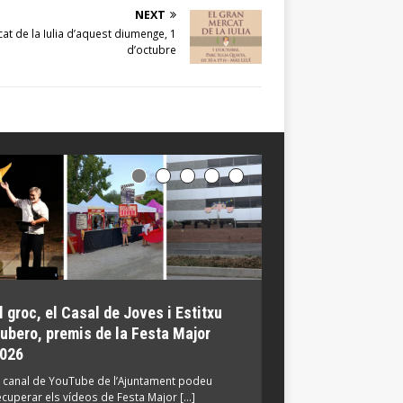
NEXT
t de la Iulia d’aquest diumenge, 1
d’octubre
l groc, el Casal de Joves i Estitxu
El Parc de Torrebl
ubero, premis de la Festa Major
Mil·lenari reunei
026
participants en ac
ambientals
l canal de YouTube de l’Ajuntament podeu
ecuperar els vídeos de Festa Major […]
La Jugatecambiental tor