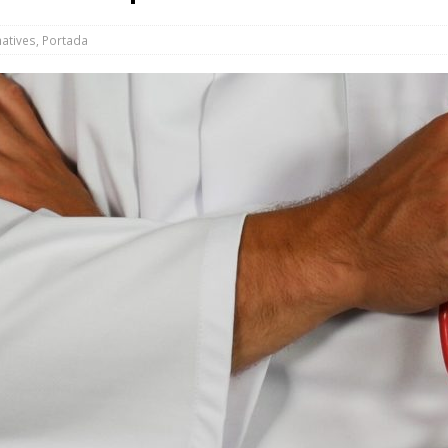
a UIR
NOTES INFORMATIVES
atives
,
Portada
nicipal de juliol debatrà la reclamació sobre el conveni de la
de la Unitat d’Intervenció Ràpida
NOTES INFORMATIVES
ns de trànsit amb motiu de la Festa Major
MOBILITAT
el teu balcó i participa en el concurs de Festa Major
ACTIVITATS
a Local de Seguretat Viària avança cap a una mobilitat més segura
 ret homenatge al mestre Leonardo Balada amb un acte de
t
CULTURA
es arbovirosis: petits gestos per evitar la proliferació dels
MATIVES
l Casal de Joves i Estitxu Yubero, premis de la Festa Major 2026