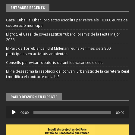
ENTRADES RECENTS
Gaza, Cuba i el Líban, projectes escollits per rebre els 10.000 euros de
cooperació municipal
El groc, el Casal de Joves i Estitxu Yubero, premis de la Festa Major
2026
El Parc de Torreblanca i d’El Mil·lenari reuneixen més de 3.800
participants en activitats ambientals
Consells per evitar robatoris durant les vacances d’estiu
El Ple desestima la resolució del conveni urbanístic de la carretera Reial
i modifica el contracte de la UIR
RÀDIO DESVERN EN DIRECTE
Reproductor
00:00
00:00
d'àudio