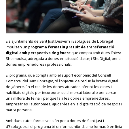
Els ajuntaments de Sant Just Desvern i Esplugues de Llobregat
impulsen un
programa formatiu gratuït de transformació
digital amb perspectiva de gènere
que compta amb dues línies:
SheImpulsa, adreçada a dones en situació d’atur; i SheDigital, per a
dones emprenedores i professionals.
El programa, que compta amb el suport econòmic del Consell
Comarcal del Baix Llobregat, té l’objectiu de reduir la bretxa digital
de gènere. En el cas de les dones aturades oferint-les eines i
habilitats digitals per incorporar-se al mercat laboral o per cercar
una millora de feina; i pel que fa a les dones emprenedores,
empresàries i autònomes, ajudar-les en la digitalització de negocis i
marca personal.
Ambdues rutes formatives són per a dones de Sant Just i
d’Esplugues, i el programa té un format híbrid, amb formació en línia