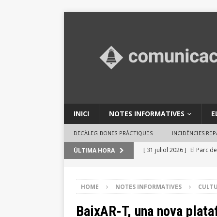
INICI
NOTES INFORMATIVES
E
DECÀLEG BONES PRÀCTIQUES
INCIDÈNCIES RE
[ 31 juliol 2026 ]
El Parc de
ÚLTIMA HORA
en activitats ambientals
[ 29 juliol 2026 ]
Consells 
HOME
NOTES INFORMATIVES
CULT
INFORMATIVES
BaixAR-T, una nova plata
[ 29 juliol 2026 ]
El Ple des