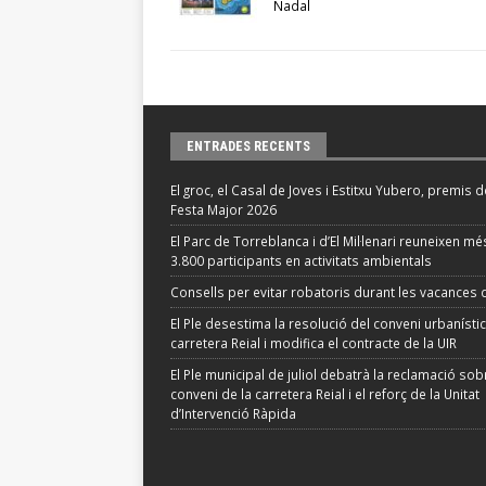
Nadal
ENTRADES RECENTS
El groc, el Casal de Joves i Estitxu Yubero, premis d
Festa Major 2026
El Parc de Torreblanca i d’El Mil·lenari reuneixen m
3.800 participants en activitats ambientals
Consells per evitar robatoris durant les vacances d
El Ple desestima la resolució del conveni urbanístic
carretera Reial i modifica el contracte de la UIR
El Ple municipal de juliol debatrà la reclamació sob
conveni de la carretera Reial i el reforç de la Unitat
d’Intervenció Ràpida