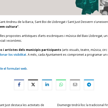
Sant Andreu de la Barca, Sant Boi de Llobregat i Sant Just Desvern s’uneixe
fem cultura”
.
les propostes artístiques d’arts escèniques i música del Baix Llobregat, un 
cial i econòmic.
s i artistes dels municipis participants
(arts visuals, teatre, música, circ
donar-los visibilitat
. A més, cada Ajuntament es compromet a programar un mí
e el formulari web
.
nt Just destaca les activitats de
Diumenge tindrà lloc la tradicional 