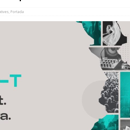
a UIR
NOTES INFORMATIVES
tives
,
Portada
nicipal de juliol debatrà la reclamació sobre el conveni de la
de la Unitat d’Intervenció Ràpida
NOTES INFORMATIVES
ns de trànsit amb motiu de la Festa Major
MOBILITAT
el teu balcó i participa en el concurs de Festa Major
ACTIVITATS
a Local de Seguretat Viària avança cap a una mobilitat més segura
 ret homenatge al mestre Leonardo Balada amb un acte de
t
CULTURA
es arbovirosis: petits gestos per evitar la proliferació dels
MATIVES
l Casal de Joves i Estitxu Yubero, premis de la Festa Major 2026