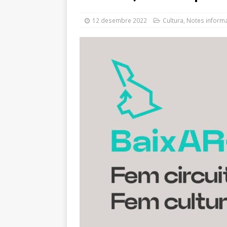
modifica el contracte de l
12 desembre 2022
Cultura
,
Notes informa
[ 24 juliol 2026 ]
El Ple mu
carretera Reial i el reforç 
[ 24 juliol 2026 ]
Afectacio
[ 23 juliol 2026 ]
Guarneix 
[ 23 juliol 2026 ]
El nou Pl
MOBILITAT
[ 22 juliol 2026 ]
Sant Just
reconeixement i un concer
[ 21 juliol 2026 ]
Prevenir l
mosquits
NOTES INFOR
[ 5 agost 2026 ]
El groc, e
GESTIÓ TRIBUTÀRIA