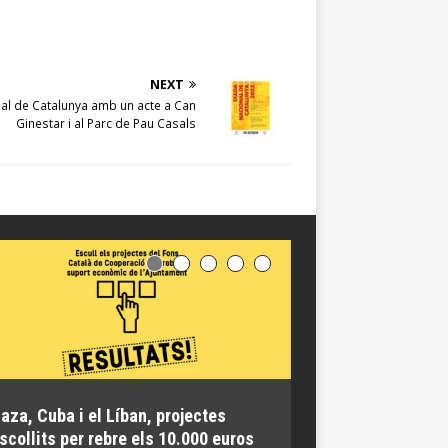
NEXT
nal de Catalunya amb un acte a Can
Ginestar i al Parc de Pau Casals
aza, Cuba i el Líban, projectes
El groc, el Casal 
scollits per rebre els 10.000 euros
Yubero, premis de