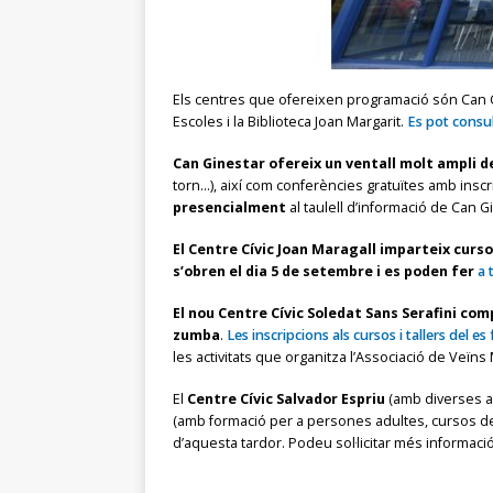
Els centres que ofereixen programació són Can Gin
Escoles i la Biblioteca Joan Margarit.
Es pot consul
Can Ginestar ofereix un ventall molt ampli d
torn…), així com conferències gratuïtes amb inscr
presencialment
al taulell d’informació de Can G
El Centre Cívic Joan Maragall imparteix curso
s’obren el dia 5 de setembre i es poden fer
a 
El nou Centre Cívic Soledat Sans Serafini co
zumba
.
Les inscripcions als cursos i tallers del es 
les activitats que organitza l’Associació de Veïn
El
Centre Cívic Salvador Espriu
(amb diverses ac
(amb formació per a persones adultes, cursos de c
d’aquesta tardor. Podeu sol·licitar més informació