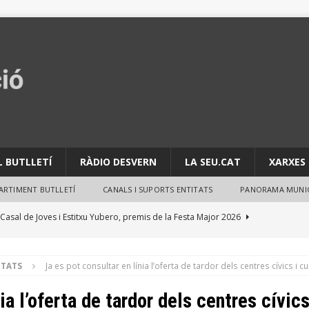
L BUTLLETÍ
RÀDIO DESVERN
LA SEU.CAT
XARXES 
PARTIMENT BUTLLETÍ
CANALS I SUPORTS ENTITATS
PANORAMA MUNIC
l Casal de Joves i Estitxu Yubero, premis de la Festa Major 2026
 Torreblanca i d’El Mil·lenari reuneixen més de 3.800 participants
ITATS
Ja es pot consultar en línia l’oferta de tardor dels centres cívics i cu
ACTIVITATS
ia l’oferta de tardor dels centres cívics
per evitar robatoris durant les vacances d’estiu
NOTES