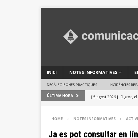
INICI
NOTES INFORMATIVES
E
DECÀLEG BONES PRÀCTIQUES
INCIDÈNCIES RE
[ 5 agost 2026 ]
El groc, e
ÚLTIMA HORA
GESTIÓ TRIBUTÀRIA
[ 31 juliol 2026 ]
El Parc de
HOME
NOTES INFORMATIVES
ACTIV
en activitats ambientals
Ja es pot consultar en lín
[ 29 juliol 2026 ]
Consells 