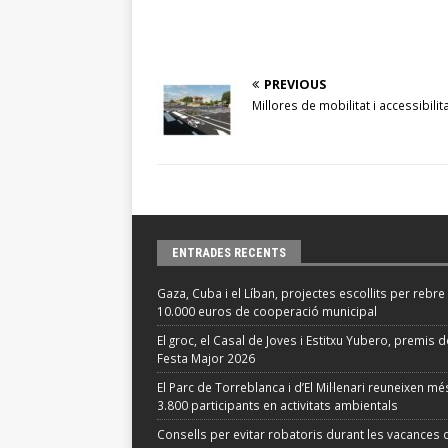
PREVIOUS
Millores de mobilitat i accessibilitat
ENTRADES RECENTS
Gaza, Cuba i el Líban, projectes escollits per rebre
10.000 euros de cooperació municipal
El groc, el Casal de Joves i Estitxu Yubero, premis d
Festa Major 2026
El Parc de Torreblanca i d’El Mil·lenari reuneixen m
3.800 participants en activitats ambientals
Consells per evitar robatoris durant les vacances d