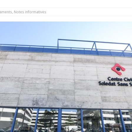
paments
,
Notes informatives
estima la resolució del conveni urbanístic de la carretera Reial i
a UIR
NOTES INFORMATIVES
nicipal de juliol debatrà la reclamació sobre el conveni de la
de la Unitat d’Intervenció Ràpida
NOTES INFORMATIVES
ns de trànsit amb motiu de la Festa Major
MOBILITAT
el teu balcó i participa en el concurs de Festa Major
ACTIVITATS
a Local de Seguretat Viària avança cap a una mobilitat més segura
 ret homenatge al mestre Leonardo Balada amb un acte de
t
CULTURA
 i el Líban, projectes escollits per rebre els 10.000 euros de
CCIÓ SOCIAL