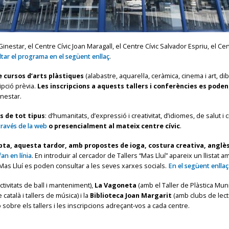
estar, el Centre Cívic Joan Maragall, el Centre Cívic Salvador Espriu, el Cen
tar el programa en el següent enllaç
.
e cursos d’arts plàstiques
(alabastre, aquarel·la, ceràmica, cinema i art, dibu
ipció prèvia.
Les inscripcions a aquests tallers i conferències es poden
inestar.
s de tot tipus
: d’humanitats, d’expressió i creativitat, d’idiomes, de salut 
través de la web
o presencialment al mateix centre cívic
.
mpta, aquesta tardor, amb propostes de ioga, costura creativa, anglès,
fan en línia
. En introduir al cercador de Tallers “Mas Lluí” apareix un llistat am
s Mas Lluí es poden consultar a les seves xarxes socials.
En el següent enllaç
tivitats de ball i manteniment),
La Vagoneta
(amb el Taller de Plàstica Munic
atalà i tallers de música) i la
Biblioteca Joan Margarit
(amb clubs de lectu
 sobre els tallers i les inscripcions adreçant-vos a cada centre.