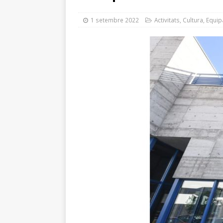
INFORMATIVES
1 setembre 2022
Activitats
,
Cultura
,
Equi
[ 29 juliol 2026 ]
El Ple des
modifica el contracte de l
[ 24 juliol 2026 ]
El Ple mu
carretera Reial i el reforç 
[ 24 juliol 2026 ]
Afectacio
[ 23 juliol 2026 ]
Guarneix 
[ 23 juliol 2026 ]
El nou Pl
MOBILITAT
[ 22 juliol 2026 ]
Sant Just
reconeixement i un concer
[ 7 agost 2026 ]
Gaza, Cuba
cooperació municipal
A