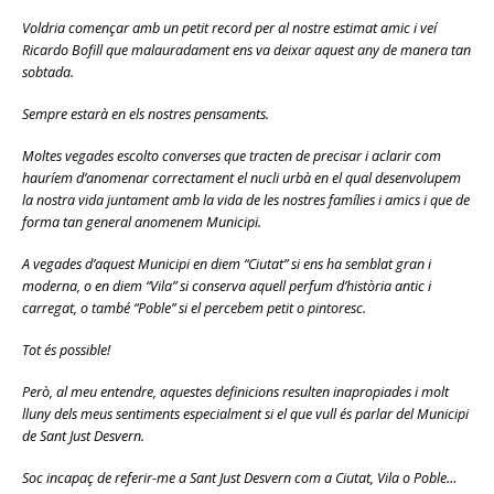
Voldria començar amb un petit record per al nostre estimat amic i veí
Ricardo Bofill que malauradament ens va deixar aquest any de manera tan
sobtada.
Sempre estarà en els nostres pensaments.
Moltes vegades escolto converses que tracten de precisar i aclarir com
hauríem d’anomenar correctament el nucli urbà en el qual desenvolupem
la nostra vida juntament amb la vida de les nostres famílies i amics i que de
forma tan general anomenem Municipi.
A vegades d’aquest Municipi en diem “Ciutat” si ens ha semblat gran i
moderna, o en diem “Vila” si conserva aquell perfum d’història antic i
carregat, o també “Poble” si el percebem petit o pintoresc.
Tot és possible!
Però, al meu entendre, aquestes definicions resulten inapropiades i molt
lluny dels meus sentiments especialment si el que vull és parlar del Municipi
de Sant Just Desvern.
Soc incapaç de referir-me a Sant Just Desvern com a Ciutat, Vila o Poble…