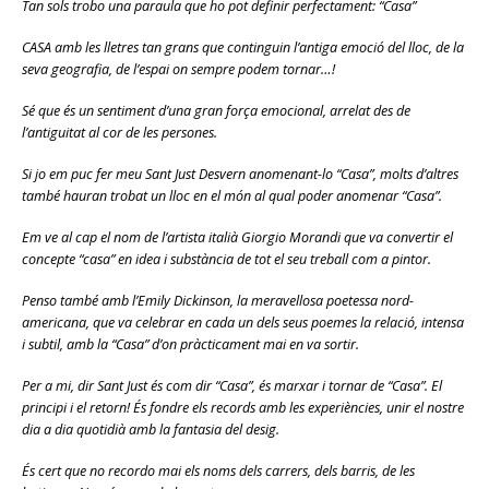
Tan sols trobo una paraula que ho pot definir perfectament: “Casa”
CASA amb les lletres tan grans que continguin l’antiga emoció del lloc, de la
seva geografia, de l’espai on sempre podem tornar…!
Sé que és un sentiment d’una gran força emocional, arrelat des de
l’antiguitat al cor de les persones.
Si jo em puc fer meu Sant Just Desvern anomenant-lo “Casa”, molts d’altres
també hauran trobat un lloc en el món al qual poder anomenar “Casa”.
Em ve al cap el nom de l’artista italià Giorgio Morandi que va convertir el
concepte “casa” en idea i substància de tot el seu treball com a pintor.
Penso també amb l’Emily Dickinson, la meravellosa poetessa nord-
americana, que va celebrar en cada un dels seus poemes la relació, intensa
i subtil, amb la “Casa” d’on pràcticament mai en va sortir.
Per a mi, dir Sant Just és com dir “Casa”, és marxar i tornar de “Casa”. El
principi i el retorn! És fondre els records amb les experiències, unir el nostre
dia a dia quotidià amb la fantasia del desig.
És cert que no recordo mai els noms dels carrers, dels barris, de les