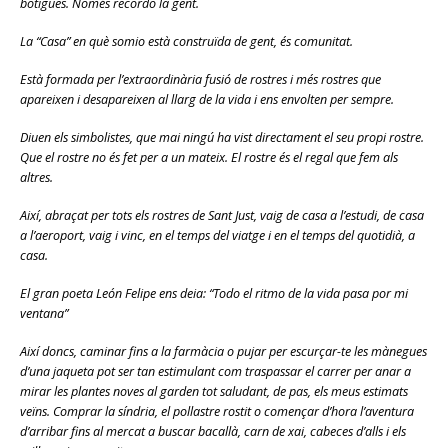
botigues. Només recordo la gent.
La “Casa” en què somio està construïda de gent, és comunitat.
Està formada per l’extraordinària fusió de rostres i més rostres que
apareixen i desapareixen al llarg de la vida i ens envolten per sempre.
Diuen els simbolistes, que mai ningú ha vist directament el seu propi rostre.
Que el rostre no és fet per a un mateix. El rostre és el regal que fem als
altres.
Així, abraçat per tots els rostres de Sant Just, vaig de casa a l’estudi, de casa
a l’aeroport, vaig i vinc, en el temps del viatge i en el temps del quotidià, a
casa.
El gran poeta León Felipe ens deia: “Todo el ritmo de la vida pasa por mi
ventana”
Així doncs, caminar fins a la farmàcia o pujar per escurçar-te les mànegues
d’una jaqueta pot ser tan estimulant com traspassar el carrer per anar a
mirar les plantes noves al garden tot saludant, de pas, els meus estimats
veïns. Comprar la síndria, el pollastre rostit o començar d’hora l’aventura
d’arribar fins al mercat a buscar bacallà, carn de xai, cabeces d’alls i els