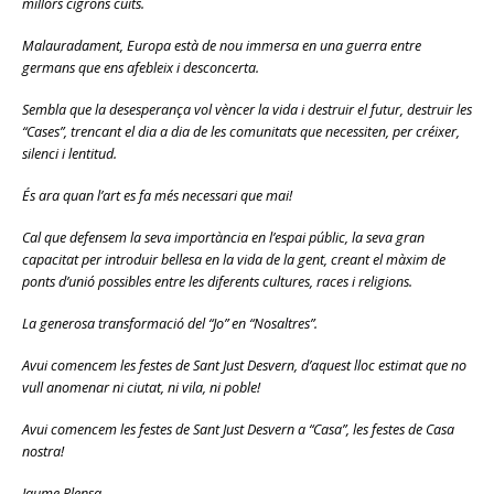
millors cigrons cuits.
Malauradament, Europa està de nou immersa en una guerra entre
germans que ens afebleix i desconcerta.
Sembla que la desesperança vol vèncer la vida i destruir el futur, destruir les
“Cases”, trencant el dia a dia de les comunitats que necessiten, per créixer,
silenci i lentitud.
És ara quan l’art es fa més necessari que mai!
Cal que defensem la seva importància en l’espai públic, la seva gran
capacitat per introduir bellesa en la vida de la gent, creant el màxim de
ponts d’unió possibles entre les diferents cultures, races i religions.
La generosa transformació del “Jo” en “Nosaltres”.
Avui comencem les festes de Sant Just Desvern, d’aquest lloc estimat que no
vull anomenar ni ciutat, ni vila, ni poble!
Avui comencem les festes de Sant Just Desvern a “Casa”, les festes de Casa
nostra!
Jaume Plensa