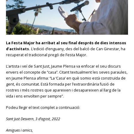
La Festa Major ha arribat al seu final després de dies intensos
d’activitats.
L’edició d’enguany, des del balcó de Can Ginestar, ha
recuperat el tradicional pregó de Festa Major.
L’artista i veí de Sant Just, Jaume Plensa va enfocar el seu discurs
envers el concepte de “casa”. Citant textualment les seves paraules,
en Jaume Plensa afirma: “La ‘Casa’ en què somio està construïda de
gent, és comunitat. Està formada per l’extraordinària fusió de
rostres i més rostres que apareixen i desapareixen al llarg de la
vida i ens envolten per sempre”.
Podeu llegir el text complet a continuació:
Sant Just Desvern
,
3 d’agost, 2022
Amigues i amics,