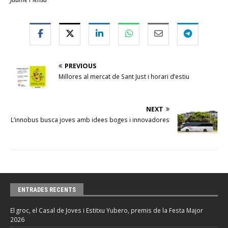
PREVIOUS
Millores al mercat de Sant Just i horari d’estiu
NEXT
L’innobus busca joves amb idees boges i innovadores
ENTRADES RECENTS
El groc, el Casal de Joves i Estitxu Yubero, premis de la Festa Major
2026