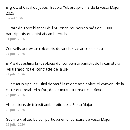
El groc, el Casal de Joves i Estitxu Yubero, premis de la Festa Major
2026
5 agost 2026
El Parc de Torreblanca i d’El Mil·lenari reuneixen més de 3.800
participants en activitats ambientals
31 juliol 2026
Consells per evitar robatoris durant les vacances d’estiu
29 juliol 2026
El Ple desestima la resolució del conveni urbanístic de la carretera
Reial i modifica el contracte de la UIR
29 juliol 2026
El Ple municipal de juliol debatrà la reclamació sobre el conveni de la
carretera Reial i el reforç de la Unitat d’Intervenció Ràpida
24 juliol 2026
Afectacions de trànsit amb motiu de la Festa Major
24 juliol 2026
Guarneix el teu balcó i participa en el concurs de Festa Major
23 juliol 2026