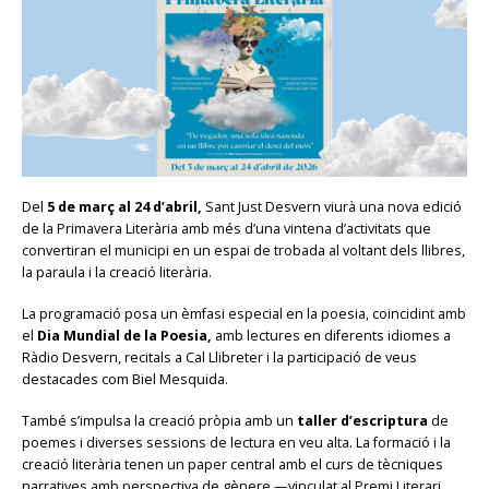
Del
5 de març al 24 d’abril,
Sant Just Desvern viurà una nova edició
de la Primavera Literària amb més d’una vintena d’activitats que
convertiran el municipi en un espai de trobada al voltant dels llibres,
la paraula i la creació literària.
La programació posa un èmfasi especial en la poesia, coincidint amb
el
Dia Mundial de la Poesia,
amb lectures en diferents idiomes a
Ràdio Desvern, recitals a Cal Llibreter i la participació de veus
destacades com Biel Mesquida.
També s’impulsa la creació pròpia amb un
taller d’escriptura
de
poemes i diverses sessions de lectura en veu alta. La formació i la
creació literària tenen un paper central amb el curs de tècniques
narratives amb perspectiva de gènere —vinculat al Premi Literari