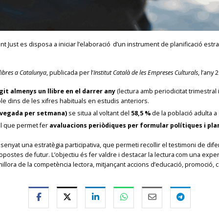
nt Just es disposa a iniciar l’elaboració d’un instrument de planificació es
libres a Catalunya
, publicada per l’
Institut Català de les Empreses Culturals
, l’any
egit almenys un llibre en el darrer any
(lectura amb periodicitat trimestra
e dins de les xifres habituals en estudis anteriors.
a vegada per setmana)
se situa al voltant del
58,5 %
de la població adulta a
al que permet fer
avaluacions periòdiques per formular polítiques i plan
ssenyat una estratègia participativa, que permeti recollir el testimoni de dife
opostes de futur. L’objectiu és fer valdre i destacar la lectura com una expe
 millora de la competència lectora, mitjançant accions d’educació, promoció, c