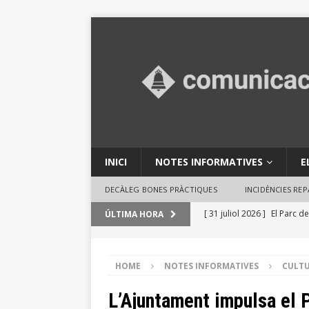
INICI
NOTES INFORMATIVES
E
DECÀLEG BONES PRÀCTIQUES
INCIDÈNCIES RE
[ 31 juliol 2026 ]
El Parc de
ÚLTIMA HORA
en activitats ambientals
[ 29 juliol 2026 ]
Consells 
HOME
NOTES INFORMATIVES
CULT
INFORMATIVES
L’Ajuntament impulsa el 
[ 29 juliol 2026 ]
El Ple des