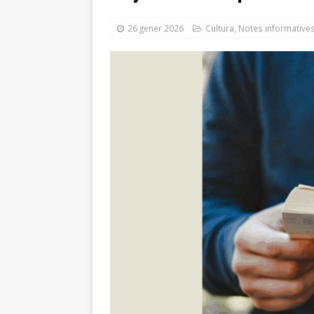
modifica el contracte de l
26 gener 2026
Cultura
,
Notes informative
[ 24 juliol 2026 ]
El Ple mu
carretera Reial i el reforç 
[ 24 juliol 2026 ]
Afectacio
[ 23 juliol 2026 ]
Guarneix 
[ 23 juliol 2026 ]
El nou Pl
MOBILITAT
[ 22 juliol 2026 ]
Sant Just
reconeixement i un concer
[ 21 juliol 2026 ]
Prevenir l
mosquits
NOTES INFOR
[ 5 agost 2026 ]
El groc, e
GESTIÓ TRIBUTÀRIA