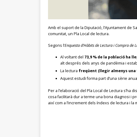
Amb el suport de la Diputació, l’Ajuntament de Sa
comunitat, un Pla Local de lectura.
Segons l’
Enquesta d’Hàbits de Lectura i Compra de L
Al voltant del
73,9 % de la població ha ll
alt després dels anys de pandèmia i establ
La lectura
freqüent (llegir almenys un
Aquest estudi forma part d’una sèrie anu
Per a l’elaboració del Pla Local de Lectura s’ha di
cosa facilitarà dur a terme una bona diagnosi i pr
així com a l’increment dels índexs de lectura i la