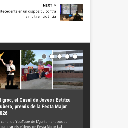
NEXT
tecedents en un dispositiu contra
la multireincidència
l groc, el Casal de Joves i Estitxu
El Parc de Torrebl
ubero, premis de la Festa Major
Mil·lenari reunei
026
participants en ac
ambientals
l canal de YouTube de l’Ajuntament podeu
ecuperar els vídeos de Festa Major […]