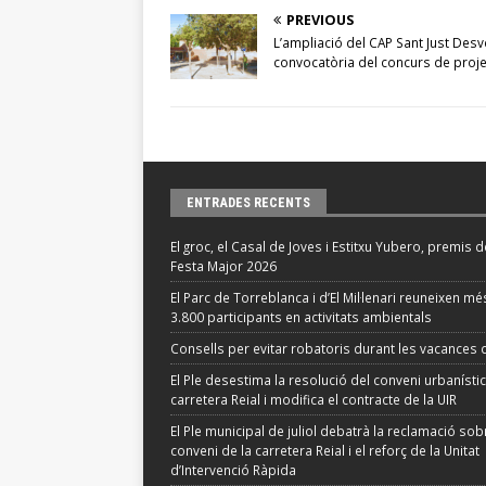
PREVIOUS
L’ampliació del CAP Sant Just Des
convocatòria del concurs de proj
ENTRADES RECENTS
El groc, el Casal de Joves i Estitxu Yubero, premis d
Festa Major 2026
El Parc de Torreblanca i d’El Mil·lenari reuneixen m
3.800 participants en activitats ambientals
Consells per evitar robatoris durant les vacances d
El Ple desestima la resolució del conveni urbanístic
carretera Reial i modifica el contracte de la UIR
El Ple municipal de juliol debatrà la reclamació sob
conveni de la carretera Reial i el reforç de la Unitat
d’Intervenció Ràpida