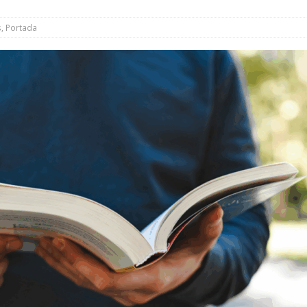
a UIR
NOTES INFORMATIVES
s
,
Portada
nicipal de juliol debatrà la reclamació sobre el conveni de la
de la Unitat d’Intervenció Ràpida
NOTES INFORMATIVES
ns de trànsit amb motiu de la Festa Major
MOBILITAT
el teu balcó i participa en el concurs de Festa Major
ACTIVITATS
a Local de Seguretat Viària avança cap a una mobilitat més segura
 ret homenatge al mestre Leonardo Balada amb un acte de
t
CULTURA
es arbovirosis: petits gestos per evitar la proliferació dels
MATIVES
l Casal de Joves i Estitxu Yubero, premis de la Festa Major 2026