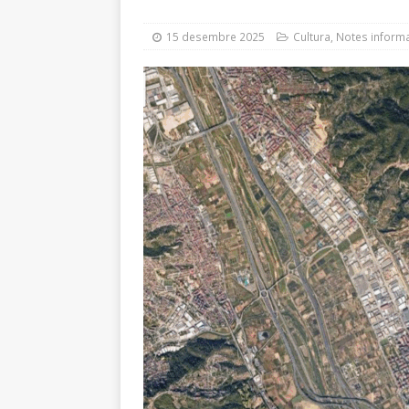
INFORMATIVES
15 desembre 2025
Cultura
,
Notes informa
[ 29 juliol 2026 ]
El Ple des
modifica el contracte de l
[ 24 juliol 2026 ]
El Ple mu
carretera Reial i el reforç 
[ 24 juliol 2026 ]
Afectacio
[ 23 juliol 2026 ]
Guarneix 
[ 23 juliol 2026 ]
El nou Pl
MOBILITAT
[ 22 juliol 2026 ]
Sant Just
reconeixement i un concer
[ 7 agost 2026 ]
Gaza, Cuba
cooperació municipal
A