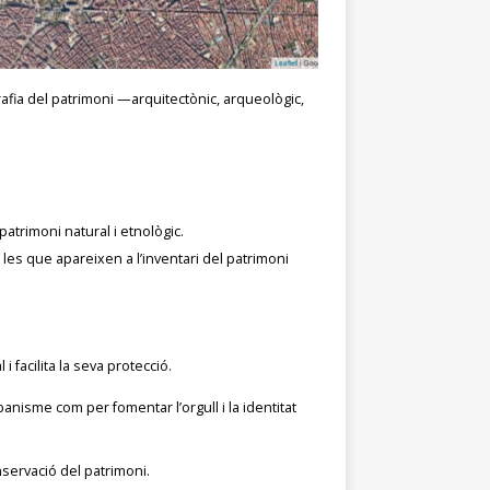
rafia del patrimoni —arquitectònic, arqueològic,
atrimoni natural i etnològic.
les que apareixen a l’inventari del patrimoni
i facilita la seva protecció.
rbanisme com per fomentar l’orgull i la identitat
nservació del patrimoni.