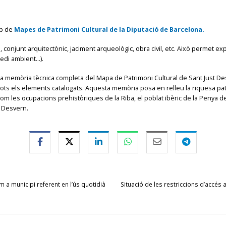
eb de
Mapes de Patrimoni Cultural de la Diputació de Barcelona.
ici, conjunt arquitectònic, jaciment arqueològic, obra civil, etc. Això permet e
medi ambient…).
 la memòria tècnica completa del Mapa de Patrimoni Cultural de Sant Just 
 tots els elements catalogats. Aquesta memòria posa en relleu la riquesa pat
com les ocupacions prehistòriques de la Riba, el poblat ibèric de la Penya 
t Desvern.
 a municipi referent en l’ús quotidià
Situació de les restriccions d’accés 