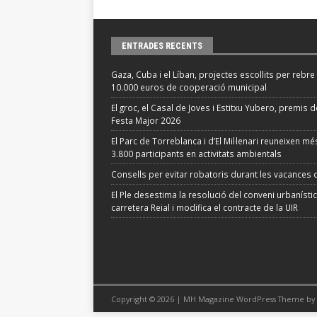
ENTRADES RECENTS
Gaza, Cuba i el Líban, projectes escollits per rebre
10.000 euros de cooperació municipal
El groc, el Casal de Joves i Estitxu Yubero, premis d
Festa Major 2026
El Parc de Torreblanca i d’El Mil·lenari reuneixen m
3.800 participants en activitats ambientals
Consells per evitar robatoris durant les vacances d
El Ple desestima la resolució del conveni urbanístic
carretera Reial i modifica el contracte de la UIR
Copyright © 2026 | MH Magazine WordPress Theme by