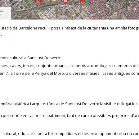
utació de Barcelona recull i posa a l’abast de la ciutadania una àmplia fotog
n
.
moni cultural a Sant Just Desvern.
asies, cases, torres, conjunts urbans, jaciments arqueològics i elements de p
den 7, la Torre de la Penya del Moro, o diverses masies i cases antigues com 
ria històrica i arquitectònica de Sant Just Desvern: fa visible el llegat local 
nia per conèixer i valorar el patrimoni, tant de cara a possibles projectes d’u
 cultural, educació i per a fer compatibles el desenvolupament urbà i la co