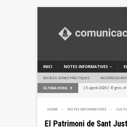
INICI
NOTES INFORMATIVES
E
DECÀLEG BONES PRÀCTIQUES
INCIDÈNCIES RE
[ 5 agost 2026 ]
El groc, e
ÚLTIMA HORA
GESTIÓ TRIBUTÀRIA
[ 31 juliol 2026 ]
El Parc de
HOME
NOTES INFORMATIVES
CULT
en activitats ambientals
El Patrimoni de Sant Jus
[ 29 juliol 2026 ]
Consells 