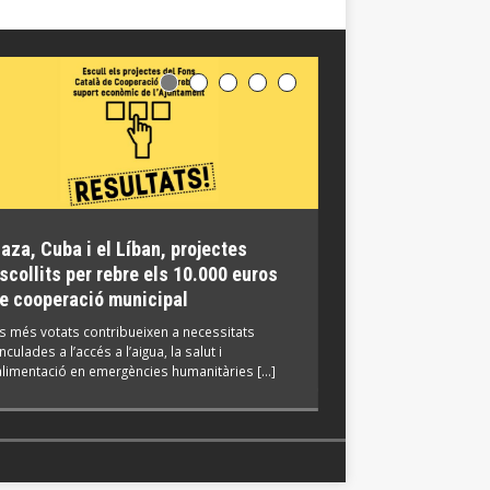
aza, Cuba i el Líban, projectes
El groc, el Casal 
scollits per rebre els 10.000 euros
Yubero, premis de
e cooperació municipal
2026
ls més votats contribueixen a necessitats
Al canal de YouTube de
nculades a l’accés a l’aigua, la salut i
recuperar els vídeos d
’alimentació en emergències humanitàries […]