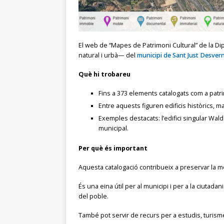
El web de “Mapes de Patrimoni Cultural” de la Dip
natural i urbà— del
municipi de Sant Just Desver
Què hi trobareu
Fins a 373 elements catalogats com a patri
Entre aquests figuren edificis històrics, m
Exemples destacats: l’edifici singular Wal
municipal.
Per què és important
Aquesta catalogació contribueix a preservar la memò
És una eina útil per al municipi i per a la ciutada
del poble.
També pot servir de recurs per a estudis, turisme