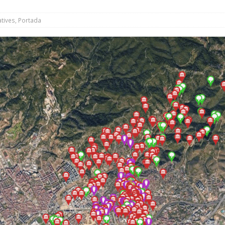
tives
,
Portada
estima la resolució del conveni urbanístic de la carretera Reial i
a UIR
NOTES INFORMATIVES
nicipal de juliol debatrà la reclamació sobre el conveni de la
de la Unitat d’Intervenció Ràpida
NOTES INFORMATIVES
ns de trànsit amb motiu de la Festa Major
MOBILITAT
el teu balcó i participa en el concurs de Festa Major
ACTIVITATS
a Local de Seguretat Viària avança cap a una mobilitat més segura
 ret homenatge al mestre Leonardo Balada amb un acte de
t
CULTURA
 i el Líban, projectes escollits per rebre els 10.000 euros de
CCIÓ SOCIAL