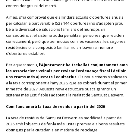
contenidor gris ni del marró.
A més, s’ha comprovat que els llindars actuals d’obertures anuals
per calcular la part variable (52 i 144 obertures) no s’adapten prou
bé a la diversitat de situacions familiars del municipi. En
conseqüència, el sistema podia penalitzar persones que reciclen
correctament, però que per motius com les vacances, les segones
residències o la composició familiar no arribaven al nombre
d’obertures establert.
Per aquest motiu,
l’Ajuntament ha treballat conjuntament amb
les associacions veïnals per revisar l’ordenança fiscal i definir
uns trams més ajustats i equitatius
. Els nous criteris s’aplicaran
a la taxa corresponent a l’any 2026, que es cobrarà durant el primer
trimestre de 2027. Aquesta nova estructura busca garantir un
sistema més just, fiable i adaptat a la realitat de Sant Just Desvern.
Com funcionarà la taxa de residus a partir del 2026
La taxa de residus de Sant Just Desvern es modificarà a partir del
2026 amb l’objectiu de fer-la més justa i premiar els bons resultats
obtinguts per la ciutadania en matèria de reciclatge.