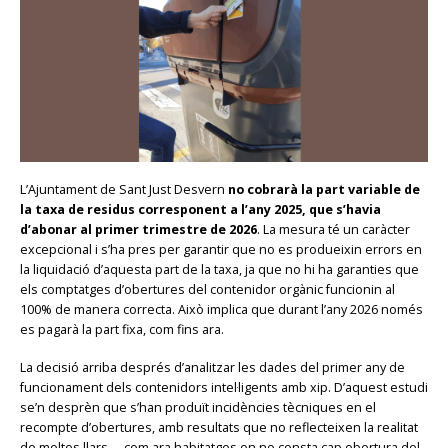
L’Ajuntament de Sant Just Desvern
no cobrarà la part variable de
la taxa de residus corresponent a l’any 2025, que s’havia
d’abonar al primer trimestre de 2026
. La mesura té un caràcter
excepcional i s’ha pres per garantir que no es produeixin errors en
la liquidació d’aquesta part de la taxa, ja que no hi ha garanties que
els comptatges d’obertures del contenidor orgànic funcionin al
100% de manera correcta. Això implica que durant l’any 2026 només
es pagarà la part fixa, com fins ara.
La decisió arriba després d’analitzar les dades del primer any de
funcionament dels contenidors intel·ligents amb xip. D’aquest estudi
se’n desprèn que s’han produït incidències tècniques en el
recompte d’obertures, amb resultats que no reflecteixen la realitat
de moltes llars —com ara habitatges on no consta cap obertura del