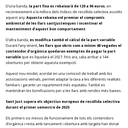
D’una banda,
la part fixa es rebaixarà de 120 a 96 euros
, en
reconeixement a la millora dels índexs de recollida selectiva assolits
aquest any.
Aquesta rebaixa vol premiar el compromís
ambiental de les llars santjustenques i incentivar el
manteniment d’aquest bon comportament
.
D’altra banda,
es modifica també el càlcul de la part variable
.
Durant l’any vinent,
les llars que obrin com a mínim 48 vegades el
contenidor d’orgànica quedaran exemptes de pagar la part
variable
que es liquidarà el 2027. Fins ara, calia arribar a 144
obertures per obtenir aquesta exempció.
Aquest nou model, acordat en una comissió de treball amb les
associacions veïnals, permet adaptar la taxa a les diferents realitats
familiars i garantir un repartiment més equitatiu. També es
mantindran les bonificacions per a les llars amb rendes més baixes.
Sant Just supera els objectius europeus de recollida selectiva
durant el primer semestre de 2025
Els primers sis mesos de funcionament de tots els contenidors
d’orgànica i resta amb tancament i obertura amb targeta han donat