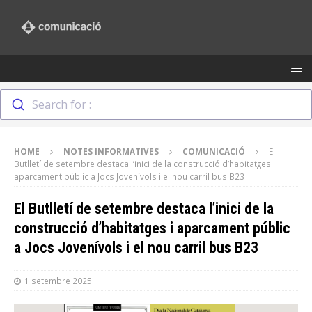
Search for :
HOME
NOTES INFORMATIVES
COMUNICACIÓ
El
Butlletí de setembre destaca l’inici de la construcció d’habitatges i
aparcament públic a Jocs Jovenívols i el nou carril bus B23
El Butlletí de setembre destaca l’inici de la
construcció d’habitatges i aparcament públic
a Jocs Jovenívols i el nou carril bus B23
1 setembre 2025