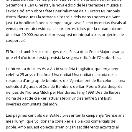
Setembre a Can Ginestar, la nova edició de les terrasses musicals,
l’exposició amb obres fetes per l’alumnat dels Cursos Municipals
d’Arts Plàstiques i la tornada a l’escola dels nens i nenes de Sant
Just. La bonificació per al compostatge casolà amb incentius fiscals al
veïnat per reduir residus, i els projectes triats per la ciutadania per
destinar 10.000 euros del pressupost municipal a tres projectes de
cooperació.
El Butlletí també recull imatges de la Festa de la Festa Major i avança
que el 4 d’octubre està prevista la segona edició de l’Oktoberfest.
L’entrevista del mes és a Acció solidària i Logística, que enguany
celebra 25 anys d’història. Una entitat Una entitat nascuda de la
resposta d’un grup de bombers de l’Ajuntament de Barcelona a una
sol·licitud d’ajuda del Cos de Bombers de San Pedro Sula, després
del pas de l’huracà Mitch per Hondures, l’any 1998. Des de llavors,
no ha deixat de créixer, actuar i teixir vincles entre Sant Just i
diverses comunitats del món.
Les pàgines centrals del Butlletí presenten la campanya “Sense anar
més lluny” i que vol donar a conèixer els 6 eixos comercials del
poble. Amb aquest objectiu s’han organizat diferents activitats al