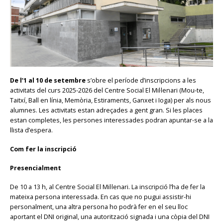
De l’1 al 10 de setembre
s’obre el període d’inscripcions a les
activitats del curs 2025-2026 del Centre Social El Mil·lenari (Mou-te,
Taitxí, Ball en línia, Memòria, Estiraments, Ganxet i Ioga) per als nous
alumnes. Les activitats estan adreçades a gent gran. Si les places
estan completes, les persones interessades podran apuntar-se a la
llista d’espera.
Com fer la inscripció
Presencialment
De 10 a 13 h, al Centre Social El Mil·lenari. La inscripció l’ha de fer la
mateixa persona interessada. En cas que no pugui assistir-hi
personalment, una altra persona ho podrà fer en el seu lloc
aportant el DNI original, una autorització signada i una còpia del DNI