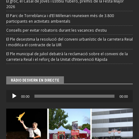
El groc, el Casal de Joves i Estitxu Yubero, premis de la Festa Major
2026
El Parc de Torreblanca i d’El Mil·lenari reuneixen més de 3.800
participants en activitats ambientals
Consells per evitar robatoris durant les vacances d’estiu
El Ple desestima la resolució del conveni urbanístic de la carretera Reial
i modifica el contracte de la UIR
El Ple municipal de juliol debatrà la reclamació sobre el conveni de la
carretera Reial i el reforç de la Unitat d’Intervenció Ràpida
RÀDIO DESVERN EN DIRECTE
Reproductor
00:00
00:00
d'àudio