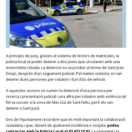
A principis de juny, gràcies al sistema de lectors de matrícules, la
policia local va poder detenir a dos joves que circulaven amb una
motocicleta robada. La detenció es va produir al terme de Sant Joan
Despí, després d’un seguiment policial. Pel mateix sistema, es van
detenir dues persones per robatori i furt d’ús de vehicle.
A aquestes accions se sumen la detenció d’una persona per
recerca i presentació judicial i una altra per robatori amb violència (el
fet va succeir a la zona de Mas Lluí de Sant Feliu, però els van
detenir a Sant Just).
Des de l’Ajuntament recordem que és molt important la col·laboració
ciutadana i que, davant de qualsevol incidència o sospita,
podeu
contactar amb la Policia Local al 93 473 10 92
. La seguretat i la