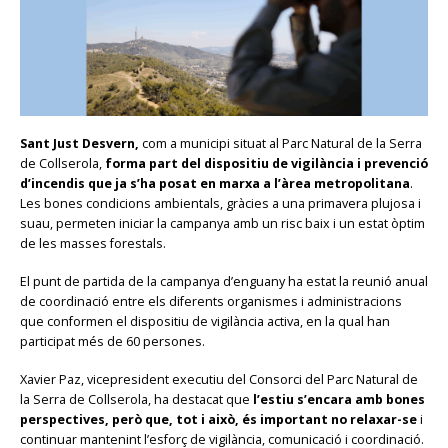
Sant Just Desvern,
com a municipi situat al Parc Natural de la Serra
de Collserola,
forma part del dispositiu de vigilància i prevenció
d’incendis que ja s’ha posat en marxa a l’àrea metropolitana
.
Les bones condicions ambientals, gràcies a una primavera plujosa i
suau, permeten iniciar la campanya amb un risc baix i un estat òptim
de les masses forestals.
El punt de partida de la campanya d’enguany ha estat la reunió anual
de coordinació entre els diferents organismes i administracions
que conformen el dispositiu de vigilància activa, en la qual han
participat més de 60 persones.
Xavier Paz, vicepresident executiu del Consorci del Parc Natural de
la Serra de Collserola, ha destacat que
l’estiu s’encara amb bones
perspectives, però que, tot i això, és important no relaxar-se
i
continuar mantenint l’esforç de vigilància, comunicació i coordinació.