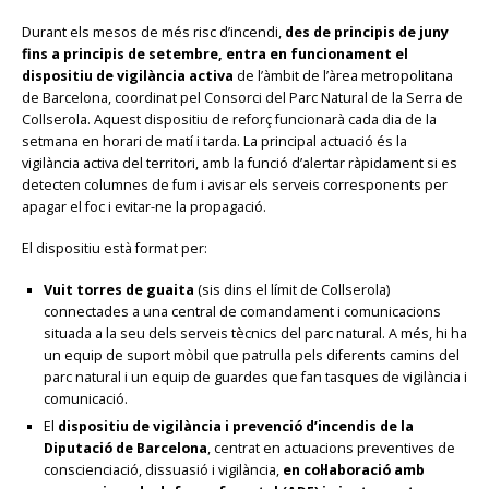
Durant els mesos de més risc d’incendi,
des de principis de juny
fins a principis de setembre, entra en funcionament el
dispositiu de vigilància activa
de l’àmbit de l’àrea metropolitana
de Barcelona, coordinat pel Consorci del Parc Natural de la Serra de
Collserola. Aquest dispositiu de reforç funcionarà cada dia de la
setmana en horari de matí i tarda. La principal actuació és la
vigilància activa del territori, amb la funció d’alertar ràpidament si es
detecten columnes de fum i avisar els serveis corresponents per
apagar el foc i evitar-ne la propagació.
El dispositiu està format per:
Vuit torres de guaita
(sis dins el límit de Collserola)
connectades a una central de comandament i comunicacions
situada a la seu dels serveis tècnics del parc natural. A més, hi ha
un equip de suport mòbil que patrulla pels diferents camins del
parc natural i un equip de guardes que fan tasques de vigilància i
comunicació.
El
dispositiu de vigilància i prevenció d’incendis de la
Diputació de Barcelona
, centrat en actuacions preventives de
conscienciació, dissuasió i vigilància,
en col·laboració amb