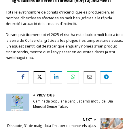
agrupacions de defensa forestal (ADF) i ajuntaments.
Tot i l’elevat nombre de conats d’incendi que es produeixen, el
nombre d’hectàrees afectades és molt baix gràcies a la ràpida
detecció i actuació dels cossos d’extinció.
Durant pràcticament tot el 2025 el risc ha estat baix o molt baix a tota
la serra de Collserola, gràcies a les pluges i les temperatures suaus.
En aquest sentit, cal destacar que enguany només s’han produït
cinc incendis, mentre que l’any passat en aquestes dates ja n’hi
havia hagut nou.
PREVIOUS
Caminada popular a Sant Just amb motiu del Dia
Mundial Sense Tabac
NEXT
Dissabte, 31 de maig, data límit per demanar els ajuts