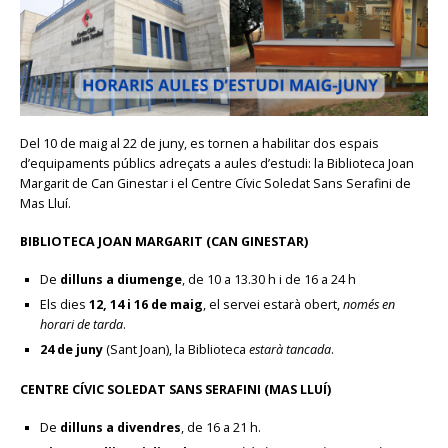
Del 10 de maig al 22 de juny, es tornen a habilitar dos espais
d’equipaments públics adreçats a aules d’estudi: la Biblioteca Joan
Margarit de Can Ginestar i el Centre Cívic Soledat Sans Serafini de
Mas Lluí.
BIBLIOTECA JOAN MARGARIT (CAN GINESTAR)
De
dilluns a diumenge
, de 10 a 13.30 h i de 16 a 24 h
Els dies
12, 14 i 16 de maig
, el servei estarà obert,
només en
horari de tarda
.
24 de juny
(Sant Joan), la Biblioteca
estarà tancada
.
CENTRE CÍVIC SOLEDAT SANS SERAFINI (MAS LLUÍ)
De
dilluns a divendres
, de 16 a 21 h.