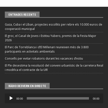
ENTRADES RECENTS
Gaza, Cuba i el Líban, projectes escollits per rebre els 10.000 euros de
cooperació municipal
El groc, el Casal de Joves i Estitxu Yubero, premis de la Festa Major
2026
El Parc de Torreblanca i d’El Mil·lenari reuneixen més de 3.800
participants en activitats ambientals
Consells per evitar robatoris durant les vacances d’estiu
El Ple desestima la resolució del conveni urbanístic de la carretera Reial
i modifica el contracte de la UIR
RÀDIO DESVERN EN DIRECTE
Reproductor
00:00
00:00
d'àudio