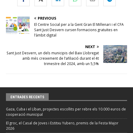
PREVIOUS
El Centre Social per a la Gent Gran El Mil·lenari i el CFA
Sant Just Desvern cursen formacions gratuïtes en
l’àmbit digital
NEXT
Sant Just Desvern, un dels municipis del Baix Llobregat
amb més creixement de l’afiliació durant el 4t
trimestre del 2024, amb un 5,5%
ENTRADES RECENTS
Gaza, Cuba i el Líban, projectes escollits per rebre els 10.000 euros de
cooperació municipal
El groc, el Casal de Joves i Estitxu Yubero, premis de la Festa Major
2026