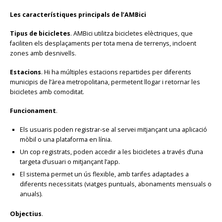
Les característiques principals de l’AMBici
Tipus de bicicletes
. AMBici utilitza bicicletes elèctriques, que
faciliten els desplaçaments per tota mena de terrenys, incloent
zones amb desnivells.
Estacions
. Hi ha múltiples estacions repartides per diferents
municipis de l’àrea metropolitana, permetent llogar i retornar les
bicicletes amb comoditat.
Funcionament
.
Els usuaris poden registrar-se al servei mitjançant una aplicació
mòbil o una plataforma en línia.
Un cop registrats, poden accedir a les bicicletes a través d’una
targeta d’usuari o mitjançant l’app.
El sistema permet un ús flexible, amb tarifes adaptades a
diferents necessitats (viatges puntuals, abonaments mensuals o
anuals).
Objectius
.