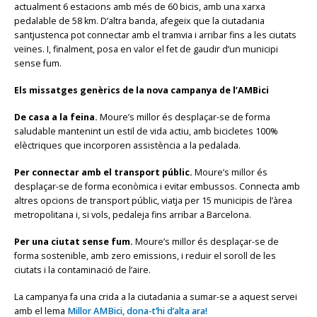
actualment 6 estacions amb més de 60 bicis, amb una xarxa
pedalable de 58 km. D’altra banda, afegeix que la ciutadania
santjustenca pot connectar amb el tramvia i arribar fins a les ciutats
veïnes. I, finalment, posa en valor el fet de gaudir d’un municipi
sense fum.
Els missatges genèrics de la nova campanya de l’AMBici
De casa a la feina.
Moure’s millor és desplaçar-se de forma
saludable mantenint un estil de vida actiu, amb bicicletes 100%
elèctriques que incorporen assistència a la pedalada.
Per connectar amb el transport públic.
Moure’s millor és
desplaçar-se de forma econòmica i evitar embussos. Connecta amb
altres opcions de transport públic, viatja per 15 municipis de l’àrea
metropolitana i, si vols, pedaleja fins arribar a Barcelona.
Per una ciutat sense fum.
Moure’s millor és desplaçar-se de
forma sostenible, amb zero emissions, i reduir el soroll de les
ciutats i la contaminació de l’aire.
La campanya fa una crida a la ciutadania a sumar-se a aquest servei
amb el lema
Millor AMBici, dona-t’hi d’alta ara!