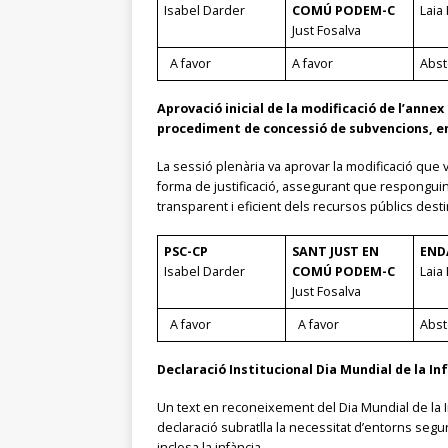
Isabel Darder
COMÚ PODEM-C
Laia 
Just Fosalva
A favor
A favor
Abst
Aprovació inicial de la modificació de l’anne
procediment de concessió de subvencions, en r
La sessió plenària va aprovar la modificació que
forma de justificació, assegurant que responguin 
transparent i eficient dels recursos públics desti
PSC-CP
SANT JUST EN
END
Isabel Darder
COMÚ PODEM-C
Laia 
Just Fosalva
A favor
A favor
Abst
Declaració Institucional Dia Mundial de la In
Un text en reconeixement del Dia Mundial de la I
declaració subratlla la necessitat d’entorns segu
inclosa la infància.