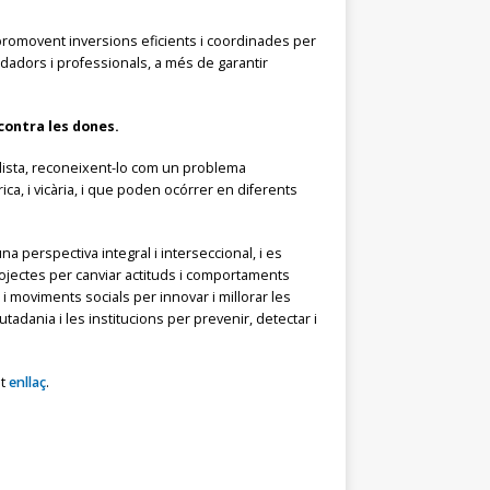
 promovent inversions eficients i coordinades per
idadors i professionals, a més de garantir
 contra les dones.
sclista, reconeixent-lo com un problema
ica, i vicària, i que poden ocórrer en diferents
a perspectiva integral i interseccional​, i es
jectes per canviar actituds i comportaments
s i moviments socials per innovar i millorar les
utadania i les institucions per prevenir, detectar i
st
enllaç
.