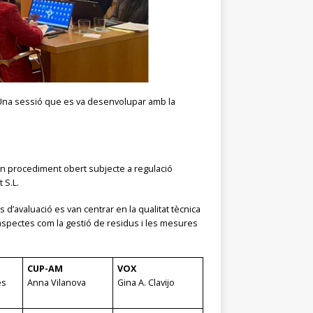
. Una sessió que es va desenvolupar amb la
 un procediment obert subjecte a regulació
 S.L.
s d’avaluació es van centrar en la qualitat tècnica
 aspectes com la gestió de residus i les mesures
CUP-AM
VOX
es
Anna Vilanova
Gina A. Clavijo