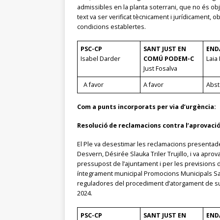
admissibles en la planta soterrani, que no és ob
text va ser verificat tècnicament i jurídicament
condicions establertes.​
PSC-CP
SANT JUST EN
END
Isabel Darder
COMÚ PODEM-C
Laia 
Just Fosalva
A favor
A favor
Abst
Com a punts incorporats per via d’urgència:
Resolució de reclamacions contra l’aprovació 
El Ple va desestimar les reclamacions presentad
Desvern, Désirée Slauka Triler Trujillo, i va apro
pressupost de l’ajuntament i per les previsions d
íntegrament municipal Promocions Municipals San
reguladores del procediment d’atorgament de subve
2024.
PSC-CP
SANT JUST EN
END