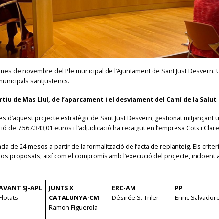
del mes de novembre del Ple municipal de l’Ajuntament de Sant Just Desvern
municipals santjustencs.
rtiu de Mas Lluí, de l’aparcament i el desviament del Camí de la Salut
bres d’aquest projecte estratègic de Sant Just Desvern, gestionat mitjançant
 de 7.567.343,01 euros i l’adjudicació ha recaigut en l’empresa Cots i Claret
 de 24 mesos a partir de la formalització de l’acta de replanteig. Els criteri
ursos proposats, així com el compromís amb l’execució del projecte, incloent
AVANT SJ-APL
JUNTS X
ERC-AM
PP
Flotats
CATALUNYA-CM
Désirée S. Triler
Enric Salvador
Ramon Figuerola