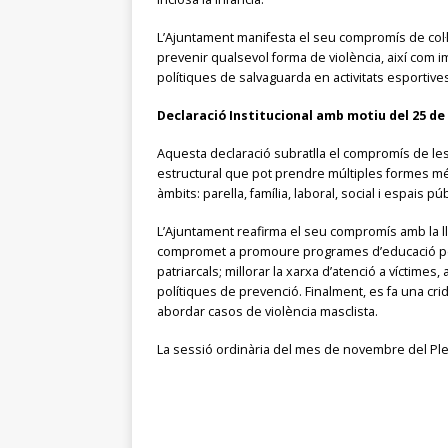
L’Ajuntament manifesta el seu compromís de col·l
prevenir qualsevol forma de violència, així com i
polítiques de salvaguarda en activitats esportives, 
Declaració Institucional amb motiu del 25 de 
Aquesta declaració subratlla el compromís de les 
estructural que pot prendre múltiples formes més e
àmbits: parella, família, laboral, social i espais púb
L’Ajuntament reafirma el seu compromís amb la llui
compromet a promoure programes d’educació per 
patriarcals; millorar la xarxa d’atenció a víctimes,
polítiques de prevenció. Finalment, es fa una crida
abordar casos de violència masclista.
La sessió ordinària del mes de novembre del Ple