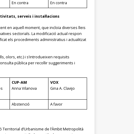
En contra
En contra
vitats, serveis i instal·lacions
tent en aquell moment, que incloïa diverses lleis
matives sectorials. La modificació actual respon
ficat els procediments administratius i actualitzat
, olors, etc.) i s’introdueixen requisits
onsulta pública per recollir suggeriments i
CUP-AM
VOX
es
Anna Vilanova
Gina A. Clavijo
Abstenció
A favor
ó Territorial d’Urbanisme de l’Àmbit Metropolità