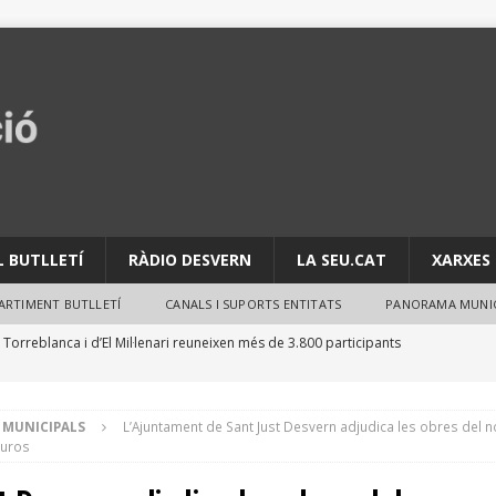
L BUTLLETÍ
RÀDIO DESVERN
LA SEU.CAT
XARXES 
PARTIMENT BUTLLETÍ
CANALS I SUPORTS ENTITATS
PANORAMA MUNIC
 Torreblanca i d’El Mil·lenari reuneixen més de 3.800 participants
ACTIVITATS
per evitar robatoris durant les vacances d’estiu
NOTES
 MUNICIPALS
L’Ajuntament de Sant Just Desvern adjudica les obres del 
euros
estima la resolució del conveni urbanístic de la carretera Reial i