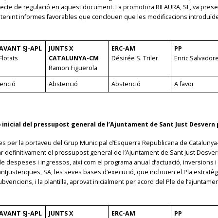
jecte de regulació en aquest document. La promotora RILAURA, SL, va present
, obtenint informes favorables que conclouen que les modificacions introduï
AVANT SJ-APL
JUNTS X
ERC-AM
PP
Flotats
CATALUNYA-CM
Désirée S. Triler
Enric Salvador
Ramon Figuerola
enció
Abstenció
Abstenció
A favor
inicial del pressupost general de l’Ajuntament de Sant Just Desvern per
es per la portaveu del Grup Municipal d’Esquerra Republicana de Catalunya-
var definitivament el pressupost general de l’Ajuntament de Sant Just Desvern 
e despeses i ingressos, així com el programa anual d’actuació, inversions i 
tjustenques, SA, les seves bases d’execució, que inclouen el Pla estratèg
ncions, i la plantilla, aprovat inicialment per acord del Ple de l’ajuntame
AVANT SJ-APL
JUNTS X
ERC-AM
PP