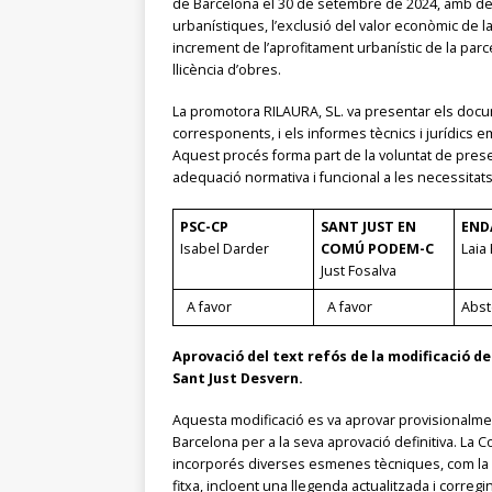
de Barcelona el 30 de setembre de 2024, amb dete
urbanístiques, l’exclusió del valor econòmic de la
increment de l’aprofitament urbanístic de la parcel
llicència d’obres.
La promotora RILAURA, SL. va presentar els docum
corresponents, i els informes tècnics i jurídics
Aquest procés forma part de la voluntat de preserv
adequació normativa i funcional a les necessitats
PSC-CP
SANT JUST EN
END
Isabel Darder
COMÚ PODEM-C
Laia 
Just Fosalva
A favor
A favor
Abst
Aprovació del text refós de la modificació de 
Sant Just Desvern.
Aquesta modificació es va aprovar provisionalmen
Barcelona per a la seva aprovació definitiva. La
incorporés diverses esmenes tècniques, com la cor
fitxa, incloent una llegenda actualitzada i correg