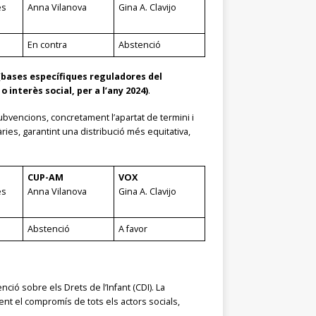
es
Anna Vilanova
Gina A. Clavijo
En contra
Abstenció
4 (bases específiques reguladores del
interès social, per a l’any 2024)
.
ubvencions, concretament l’apartat de termini i
ries, garantint una distribució més equitativa,
CUP-AM
VOX
es
Anna Vilanova
Gina A. Clavijo
Abstenció
A favor
ió sobre els Drets de l’Infant (CDI). La
ent el compromís de tots els actors socials,