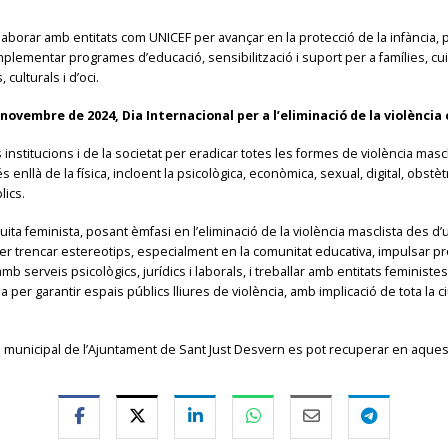
aborar amb entitats com UNICEF per avançar en la protecció de la infància,
mplementar programes d’educació, sensibilització i suport per a famílies, cu
culturals i d’oci.
novembre de 2024, Dia Internacional per a l’eliminació de la violència
institucions i de la societat per eradicar totes les formes de violència ma
nllà de la física, incloent la psicològica, econòmica, sexual, digital, obstètr
lics.
ta feminista, posant èmfasi en l’eliminació de la violència masclista des d’un
trencar estereotips, especialment en la comunitat educativa, impulsar pro
 amb serveis psicològics, jurídics i laborals, i treballar amb entitats feministe
 per garantir espais públics lliures de violència, amb implicació de tota la ci
 municipal de l’Ajuntament de Sant Just Desvern es pot recuperar en aque