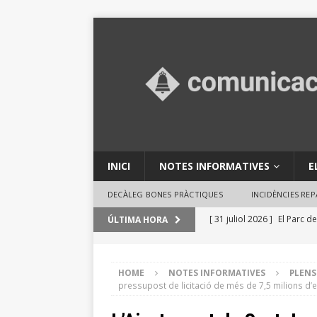
INICI
NOTES INFORMATIVES
E
DECÀLEG BONES PRÀCTIQUES
INCIDÈNCIES RE
[ 31 juliol 2026 ]
El Parc de
ÚLTIMA HORA
en activitats ambientals
[ 29 juliol 2026 ]
Consells 
HOME
NOTES INFORMATIVES
PLENS
pressupost de licitació de més de 7,5 milions d’
INFORMATIVES
[ 29 juliol 2026 ]
El Ple des