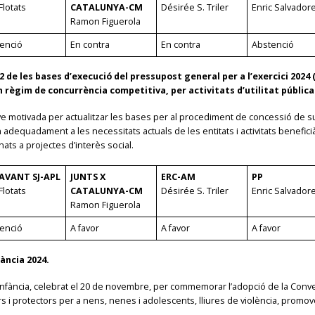
Flotats
CATALUNYA-CM
Désirée S. Triler
Enric Salvador
Ramon Figuerola
enció
En contra
En contra
Abstenció
x 2 de les bases d’execució del pressupost general per a l’exercici 202
ègim de concurrència competitiva, per activitats d’utilitat pública o 
 ve motivada per actualitzar les bases per al procediment de concessió de s
adequadament a les necessitats actuals de les entitats i activitats beneficià
nats a projectes d’interès social.
AVANT SJ-APL
JUNTS X
ERC-AM
PP
Flotats
CATALUNYA-CM
Désirée S. Triler
Enric Salvador
Ramon Figuerola
enció
A favor
A favor
A favor
fància 2024.
nfància, celebrat el 20 de novembre, per commemorar l’adopció de la Convenc
rs i protectors per a nens, nenes i adolescents, lliures de violència, promov