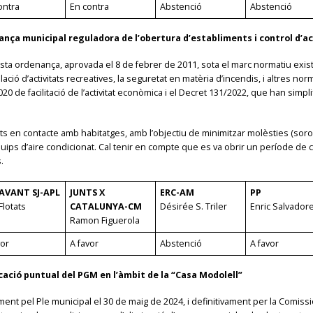
ontra
En contra
Abstenció
Abstenció
ança municipal reguladora de l’obertura d’establiments i control d’acti
uesta ordenança, aprovada el 8 de febrer de 2011, sota el marc normatiu exis
ció d’activitats recreatives, la seguretat en matèria d’incendis, i altres nor
20 de facilitació de l’activitat econòmica i el Decret 131/2022, que han simpli
ats en contacte amb habitatges, amb l’objectiu de minimitzar molèsties (sorolls
quips d’aire condicionat. Cal tenir en compte que es va obrir un període de c
.
AVANT SJ-APL
JUNTS X
ERC-AM
PP
Flotats
CATALUNYA-CM
Désirée S. Triler
Enric Salvador
Ramon Figuerola
vor
A favor
Abstenció
A favor
cació puntual del PGM en l’àmbit de la “Casa Modolell”
nt pel Ple municipal el 30 de maig de 2024, i definitivament per la Comissi