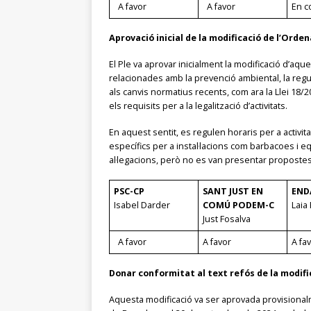
A favor
A favor
En c
Aprovació inicial de la modificació de l’Orden
El Ple va aprovar inicialment la modificació d’aq
relacionades amb la prevenció ambiental, la regula
als canvis normatius recents, com ara la Llei 18/20
els requisits per a la legalització d’activitats.
En aquest sentit, es regulen horaris per a activit
específics per a instal·lacions com barbacoes i e
al·legacions, però no es van presentar propostes​
PSC-CP
SANT JUST EN
END
Isabel Darder
COMÚ PODEM-C
Laia 
Just Fosalva
A favor
A favor
A fa
Donar conformitat al text refós de la modifi
Aquesta modificació va ser aprovada provisionalme