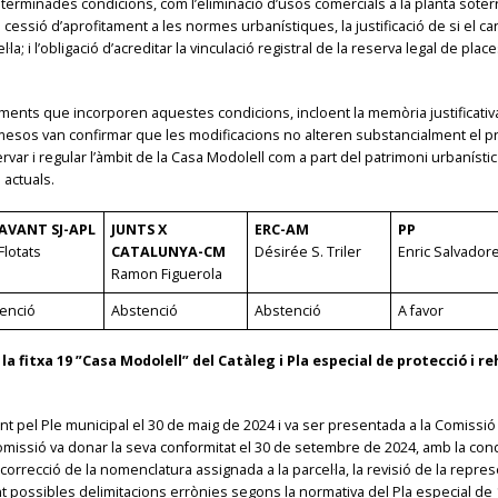
rminades condicions, com l’eliminació d’usos comercials a la planta soterr
 cessió d’aprofitament a les normes urbanístiques, la justificació de si el ca
·la; i l’obligació d’acreditar la vinculació registral de la reserva legal de p
ents que incorporen aquestes condicions, incloent la memòria justificativa
 emesos van confirmar que les modificacions no alteren substancialment el p
ar i regular l’àmbit de la Casa Modolell com a part del patrimoni urbanístic i
 actuals.
AVANT SJ-APL
JUNTS X
ERC-AM
PP
Flotats
CATALUNYA-CM
Désirée S. Triler
Enric Salvador
Ramon Figuerola
enció
Abstenció
Abstenció
A favor
la fitxa 19 ”Casa Modolell” del Catàleg i Pla especial de protecció i r
t pel Ple municipal el 30 de maig de 2024 i va ser presentada a la Comissió 
 Comissió va donar la seva conformitat el 30 de setembre de 2024, amb la co
recció de la nomenclatura assignada a la parcel·la, la revisió de la represe
int possibles delimitacions errònies segons la normativa del Pla especial de 1