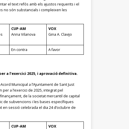
ar el text refós amb els ajustos requerits i el
des no són substancials i compleixen les
CUP-AM
VOX
es
Anna Vilanova
Gina A. Clavijo
En contra
A favor
 a l’exercici 2025, i aprovació definitiva.
Acord Municipal a l’Ajuntament de Sant Just
per a l’exercici de 2025, integrat pel
finançament, de la societat mercantil de capital
ic de subvencions i les bases específiques
nt en sessió celebrada el dia 24 d’octubre de
CUP-AM
VOX