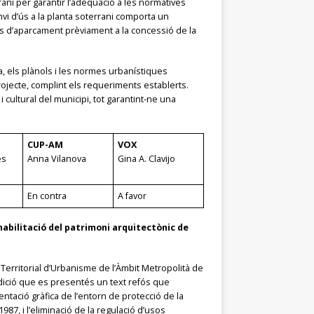
ani per garantir l’adequació a les normatives
nvi d’ús a la planta soterrani comporta un
laces d’aparcament prèviament a la concessió de la
, els plànols i les normes urbanístiques
rojecte, complint els requeriments establerts.
 cultural del municipi, tot garantint-ne una
CUP-AM
VOX
es
Anna Vilanova
Gina A. Clavijo
En contra
A favor
ehabilitació del patrimoni arquitectònic de
Territorial d’Urbanisme de l’Àmbit Metropolità de
ndició que es presentés un text refós que
ntació gràfica de l’entorn de protecció de la
987, i l’eliminació de la regulació d’usos