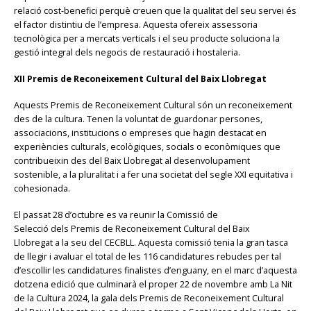
relació cost-benefici perquè creuen que la qualitat del seu servei és
el factor distintiu de l’empresa. Aquesta ofereix assessoria
tecnològica per a mercats verticals i el seu producte soluciona la
gestió integral dels negocis de restauració i hostaleria.
XII Premis de Reconeixement Cultural del Baix Llobregat
Aquests Premis de Reconeixement Cultural són un reconeixement
des de la cultura. Tenen la voluntat de guardonar persones,
associacions, institucions o empreses que hagin destacat en
experiències culturals, ecològiques, socials o econòmiques que
contribueixin des del Baix Llobregat al desenvolupament
sostenible, a la pluralitat i a fer una societat del segle XXI equitativa i
cohesionada.
El passat 28 d’octubre es va reunir la Comissió de
Selecció dels Premis de Reconeixement Cultural del Baix
Llobregat a la seu del CECBLL. Aquesta comissió tenia la gran tasca
de llegir i avaluar el total de les 116 candidatures rebudes per tal
d’escollir les candidatures finalistes d’enguany, en el marc d’aquesta
dotzena edició que culminarà el proper 22 de novembre amb La Nit
de la Cultura 2024, la gala dels Premis de Reconeixement Cultural