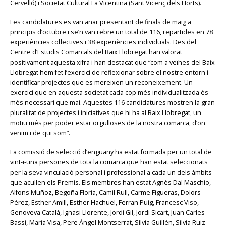
Cervelló) i Societat Cultural La Vicentina (Sant Vicenç dels Horts).
Les candidatures es van anar presentant de finals de maig a
principis d’octubre i se’n van rebre un total de 116, repartides en 78
experiències col·lectives i 38 experiències individuals. Des del
Centre d’Estudis Comarcals del Baix Llobregat han valorat
positivament aquesta xifra i han destacat que “com a veïnes del Baix
Llobregat hem fet l’exercici de reflexionar sobre el nostre entorn i
identificar projectes que es mereixen un reconeixement. Un
exercici que en aquesta societat cada cop més individualitzada és
més necessari que mai. Aquestes 116 candidatures mostren la gran
pluralitat de projectes i iniciatives que hi ha al Baix Llobregat, un
motiu més per poder estar orgulloses de la nostra comarca, d’on
venim i de qui som”.
La comissió de selecció d’enguany ha estat formada per un total de
vint-i-una persones de tota la comarca que han estat seleccionats
per la seva vinculació personal i professional a cada un dels àmbits
que acullen els Premis. Els membres han estat Agnès Dal Maschio,
Alfons Muñoz, Begoña Floria, Camil Rull, Carme Figueras, Dolors
Pérez, Esther Amill, Esther Hachuel, Ferran Puig, Francesc Viso,
Genoveva Català, Ignasi Llorente, Jordi Gil, Jordi Sicart, Juan Carles
Bassi, Maria Visa, Pere Àngel Montserrat, Sílvia Guillén, Silvia Ruiz