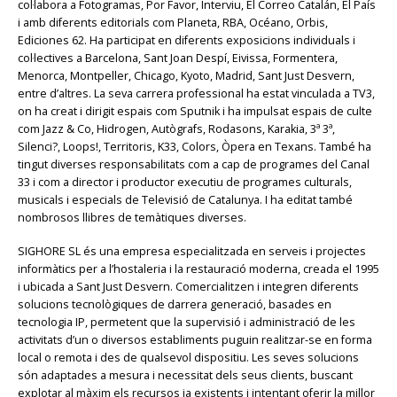
col·labora a Fotogramas, Por Favor, Interviu, El Correo Catalán, El País
i amb diferents editorials com Planeta, RBA, Océano, Orbis,
Ediciones 62. Ha participat en diferents exposicions individuals i
col·lectives a Barcelona, Sant Joan Despí, Eivissa, Formentera,
Menorca, Montpeller, Chicago, Kyoto, Madrid, Sant Just Desvern,
entre d’altres. La seva carrera professional ha estat vinculada a TV3,
on ha creat i dirigit espais com Sputnik i ha impulsat espais de culte
com Jazz & Co, Hidrogen, Autògrafs, Rodasons, Karakia, 3ª 3ª,
Silenci?, Loops!, Territoris, K33, Colors, Òpera en Texans. També ha
tingut diverses responsabilitats com a cap de programes del Canal
33 i com a director i productor executiu de programes culturals,
musicals i especials de Televisió de Catalunya. I ha editat també
nombrosos llibres de temàtiques diverses.
SIGHORE SL és una empresa especialitzada en serveis i projectes
informàtics per a l’hostaleria i la restauració moderna, creada el 1995
i ubicada a Sant Just Desvern. Comercialitzen i integren diferents
solucions tecnològiques de darrera generació, basades en
tecnologia IP, permetent que la supervisió i administració de les
activitats d’un o diversos establiments puguin realitzar-se en forma
local o remota i des de qualsevol dispositiu. Les seves solucions
són adaptades a mesura i necessitat dels seus clients, buscant
explotar al màxim els recursos ja existents i intentant oferir la millor