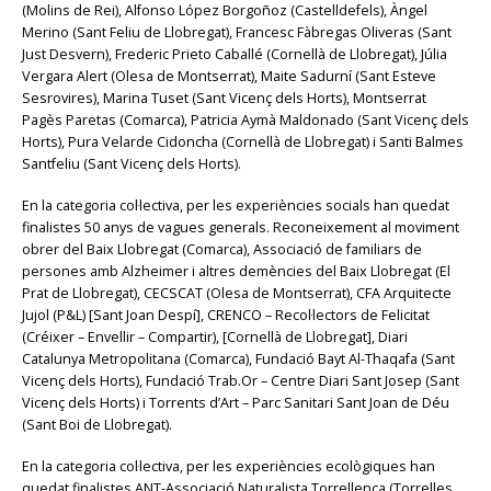
(Molins de Rei), Alfonso López Borgoñoz (Castelldefels), Àngel
Merino (Sant Feliu de Llobregat), Francesc Fàbregas Oliveras (Sant
Just Desvern), Frederic Prieto Caballé (Cornellà de Llobregat), Júlia
Vergara Alert (Olesa de Montserrat), Maite Sadurní (Sant Esteve
Sesrovires), Marina Tuset (Sant Vicenç dels Horts), Montserrat
Pagès Paretas (Comarca), Patricia Aymà Maldonado (Sant Vicenç dels
Horts), Pura Velarde Cidoncha (Cornellà de Llobregat) i Santi Balmes
Santfeliu (Sant Vicenç dels Horts).
En la categoria col·lectiva, per les experiències socials han quedat
finalistes 50 anys de vagues generals. Reconeixement al moviment
obrer del Baix Llobregat (Comarca), Associació de familiars de
persones amb Alzheimer i altres demències del Baix Llobregat (El
Prat de Llobregat), CECSCAT (Olesa de Montserrat), CFA Arquitecte
Jujol (P&L) [Sant Joan Despí], CRENCO – Recol·lectors de Felicitat
(Créixer – Envellir – Compartir), [Cornellà de Llobregat], Diari
Catalunya Metropolitana (Comarca), Fundació Bayt Al-Thaqafa (Sant
Vicenç dels Horts), Fundació Trab.Or – Centre Diari Sant Josep (Sant
Vicenç dels Horts) i Torrents d’Art – Parc Sanitari Sant Joan de Déu
(Sant Boi de Llobregat).
En la categoria col·lectiva, per les experiències ecològiques han
quedat finalistes ANT-Associació Naturalista Torrellenca (Torrelles