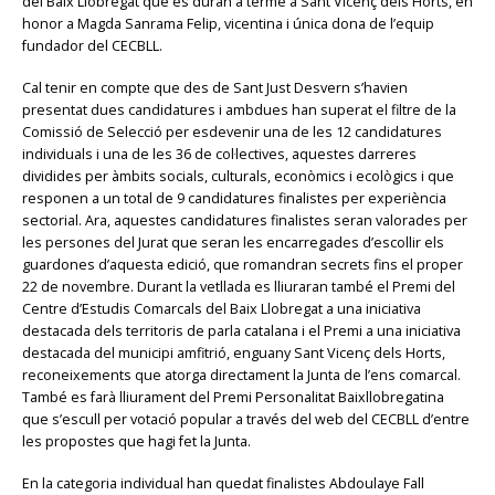
del Baix Llobregat que es duran a terme a Sant Vicenç dels Horts, en
honor a Magda Sanrama Felip, vicentina i única dona de l’equip
fundador del CECBLL.
Cal tenir en compte que des de Sant Just Desvern s’havien
presentat dues candidatures i ambdues han superat el filtre de la
Comissió de Selecció per esdevenir una de les 12 candidatures
individuals i una de les 36 de col·lectives, aquestes darreres
dividides per àmbits socials, culturals, econòmics i ecològics i que
responen a un total de 9 candidatures finalistes per experiència
sectorial. Ara, aquestes candidatures finalistes seran valorades per
les persones del Jurat que seran les encarregades d’escollir els
guardones d’aquesta edició, que romandran secrets fins el proper
22 de novembre. Durant la vetllada es lliuraran també el Premi del
Centre d’Estudis Comarcals del Baix Llobregat a una iniciativa
destacada dels territoris de parla catalana i el Premi a una iniciativa
destacada del municipi amfitrió, enguany Sant Vicenç dels Horts,
reconeixements que atorga directament la Junta de l’ens comarcal.
També es farà lliurament del Premi Personalitat Baixllobregatina
que s’escull per votació popular a través del web del CECBLL d’entre
les propostes que hagi fet la Junta.
En la categoria individual han quedat finalistes Abdoulaye Fall