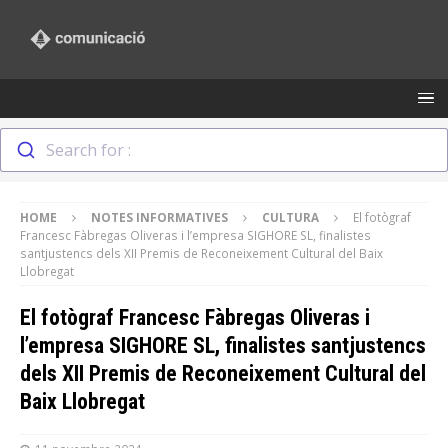
Search for :
HOME
NOTES INFORMATIVES
CULTURA
El fotògraf
Francesc Fàbregas Oliveras i l’empresa SIGHORE SL, finalistes
santjustencs dels XII Premis de Reconeixement Cultural del Baix
Llobregat
El fotògraf Francesc Fàbregas Oliveras i
l’empresa SIGHORE SL, finalistes santjustencs
dels XII Premis de Reconeixement Cultural del
Baix Llobregat