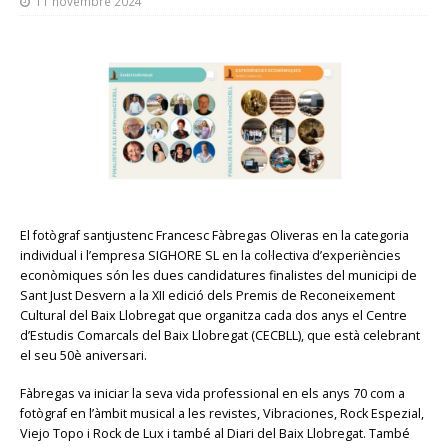
11 novembre 2024
El fotògraf santjustenc Francesc Fàbregas Oliveras en la categoria
individual i l’empresa SIGHORE SL en la col·lectiva d’experiències
econòmiques són les dues candidatures finalistes del municipi de
Sant Just Desvern a la XII edició dels Premis de Reconeixement
Cultural del Baix Llobregat que organitza cada dos anys el Centre
d’Estudis Comarcals del Baix Llobregat (CECBLL), que està celebrant
el seu 50è aniversari.
Fàbregas va iniciar la seva vida professional en els anys 70 com a
fotògraf en l’àmbit musical a les revistes, Vibraciones, Rock Espezial,
Viejo Topo i Rock de Lux i també al Diari del Baix Llobregat. També