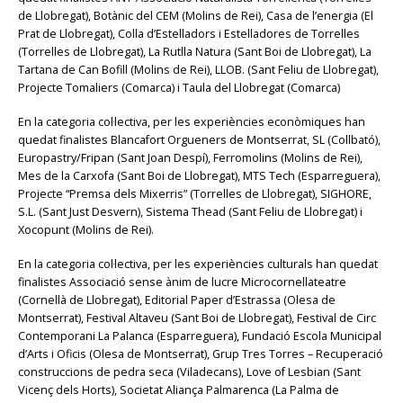
de Llobregat), Botànic del CEM (Molins de Rei), Casa de l’energia (El
Prat de Llobregat), Colla d’Estelladors i Estelladores de Torrelles
(Torrelles de Llobregat), La Rutlla Natura (Sant Boi de Llobregat), La
Tartana de Can Bofill (Molins de Rei), LLOB. (Sant Feliu de Llobregat),
Projecte Tomaliers (Comarca) i Taula del Llobregat (Comarca)
En la categoria col·lectiva, per les experiències econòmiques han
quedat finalistes Blancafort Orgueners de Montserrat, SL (Collbató),
Europastry/Fripan (Sant Joan Despí), Ferromolins (Molins de Rei),
Mes de la Carxofa (Sant Boi de Llobregat), MTS Tech (Esparreguera),
Projecte “Premsa dels Mixerris” (Torrelles de Llobregat), SIGHORE,
S.L. (Sant Just Desvern), Sistema Thead (Sant Feliu de Llobregat) i
Xocopunt (Molins de Rei).
En la categoria col·lectiva, per les experiències culturals han quedat
finalistes Associació sense ànim de lucre Microcornellateatre
(Cornellà de Llobregat), Editorial Paper d’Estrassa (Olesa de
Montserrat), Festival Altaveu (Sant Boi de Llobregat), Festival de Circ
Contemporani La Palanca (Esparreguera), Fundació Escola Municipal
d’Arts i Oficis (Olesa de Montserrat), Grup Tres Torres – Recuperació
construccions de pedra seca (Viladecans), Love of Lesbian (Sant
Vicenç dels Horts), Societat Aliança Palmarenca (La Palma de