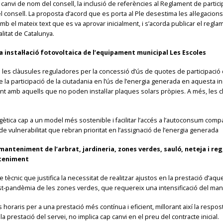
anvi de nom del consell, la inclusió de referències al Reglament de participa
l consell. La proposta d’acord que es porta al Ple desestima les al·legacion
b el mateix text que es va aprovar inicialment, i s’acorda publicar el reglame
litat de Catalunya​.
a instal·lació fotovoltaica de l’equipament municipal Les Escoles
 les clàusules reguladores per la concessió d’ús de quotes de participació de
la participació de la ciutadania en l’ús de l’energia generada en aquesta ins
t amb aquells que no poden instal·lar plaques solars pròpies. A més, les c
ètica cap a un model més sostenible i facilitar l’accés a l’autoconsum comp
e vulnerabilitat que rebran prioritat en l’assignació de l’energia generada​
manteniment de l’arbrat, jardineria, zones verdes, sauló, neteja i reg
nteniment
tècnic que justifica la necessitat de realitzar ajustos en la prestació d’aque
ost-pandèmia de les zones verdes, que requereix una intensificació del ma
horaris per a una prestació més contínua i eficient, millorant així la respost
la prestació del servei, no implica cap canvi en el preu del contracte inicial.​