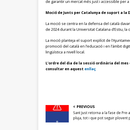
de garantir un mercat més just i accessible per a
Moció de Junts per Catalunya de suport a la 
La moció se centra en la defensa del català davant
de 2024 durant la Universitat Catalana d’Estiu, la q
La moció planteja el suport explícit de l’Ajuntam
promoció del català en l’educació i en l’àmbit digi
lingüística a nivell local.
L’ordre del dia de la sessió ordinària del me
consultar en aquest
enllaç
PREVIOUS
Sant Just retorna a la fase de Pre-
pluja, tot i que pot seguir plovent