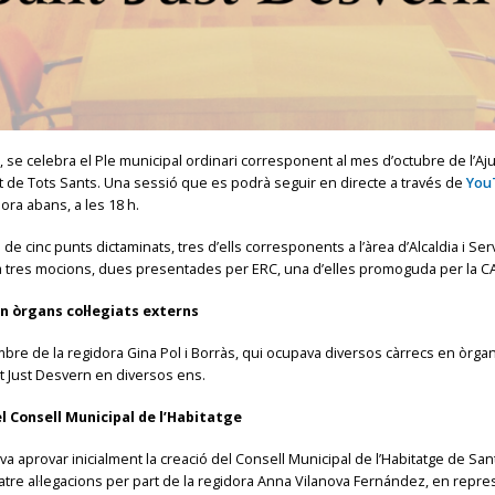
, se celebra el Ple municipal ordinari corresponent al mes d’octubre de l’A
vitat de Tots Sants. Una sessió que es podrà seguir en directe a través de
You
ra abans, a les 18 h.
de cinc punts dictaminats, tres d’ells corresponents a l’àrea d’Alcaldia i Serv
rà tres mocions, dues presentades per ERC, una d’elles promoguda per la CAL
òrgans col·legiats externs
bre de la regidora Gina Pol i Borràs, qui ocupava diversos càrrecs en òrgans
t Just Desvern en diversos ens.
l Consell Municipal de l’Habitatge
s va aprovar inicialment la creació del Consell Municipal de l’Habitatge de Sa
atre al·legacions per part de la regidora Anna Vilanova Fernández, en repr