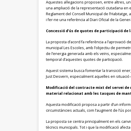
Aquestes al·legacions proposen, entre altres, un c
una ampliació de la representació ciutadana en e
Reglament del Consell Municipal de l’Habitatge, am
i fer-ne una referència al Diari Oficial de la Genera
Concessió d’ús de quotes de participació de l
La proposta d’acord fa referència a l’aprovació de
municipal Les Escoles, amb l’objectiu de permetre 
de l’energia generada amb els veïns, especialmen
temporal d’aquestes quotes de participació.
Aquest sistema busca fomentar la transició energ
Just Desvern, especialment aquelles en situació d
Modificació del contracte mixt del servei de 
material relacionat amb les tasques de ma
Aquesta modificació proposa a partir d’un informe 
circumstàncies actuals, com l’augment de l’ús p
La proposta se centra principalment en els canvis 
tècnics municipals. Tot i que la modificació afecta 