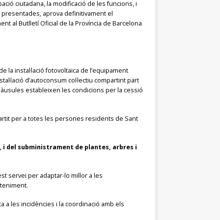
ció ciutadana, la modificació de les funcions, i
s presentades, aprova definitivament el
nt al Butlletí Oficial de la Província de Barcelona
 la instal·lació fotovoltaica de l’equipament
tal·lació d’autoconsum col·lectiu compartint part
làusules estableixen les condicions per la cessió
artit per a totes les persones residents de Sant
, i del subministrament de plantes, arbres i
st servei per adaptar-lo millor a les
nteniment.
a a les incidències i la coordinació amb els