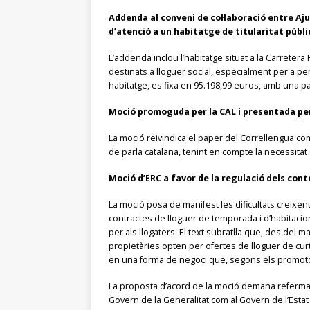
Addenda al conveni de col·laboració entre A
d’atenció a un habitatge de titularitat públi
L’addenda inclou l’habitatge situat a la Carretera
destinats a lloguer social, especialment per a per
habitatge, es fixa en 95.198,99 euros, amb una p
Moció promoguda per la CAL i presentada per
La moció reivindica el paper del Correllengua com 
de parla catalana, tenint en compte la necessitat d
Moció d’ERC a favor de la regulació dels cont
La moció posa de manifest les dificultats creixen
contractes de lloguer de temporada i d’habitacions
per als llogaters. El text subratlla que, des del
propietàries opten per ofertes de lloguer de curt
en una forma de negoci que, segons els promotor
La proposta d’acord de la moció demana refermar e
Govern de la Generalitat com al Govern de l’Estat