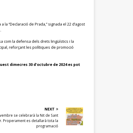
 a la “Declaració de Prada,” signada el 22 d’agost
.
 com la defensa dels drets lingüístics i la
icipal, reforçant les polítiques de promoció
aquest dimecres 30 d’octubre de 2024 es pot
NEXT
vembre se celebrarà la Nit de Sant
rer. Properament es detallarà tota la
programació