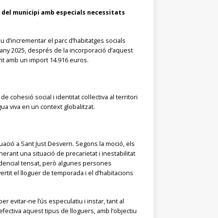
 del municipi amb especials necessitats
tiu d’incrementar el parc d’habitatges socials
 l’any 2025, després de la incorporació d’aquest
ent amb un import 14.916 euros.
ohesió social i identitat col·lectiva al territori
gua viva en un context globalitzat.
tuació a Sant Just Desvern. Segons la moció, els
rant una situació de precarietat i inestabilitat
esidencial tensat, però algunes persones
rtit el lloguer de temporada i el d’habitacions
evitar-ne l’ús especulatiu i instar, tant al
efectiva aquest tipus de lloguers, amb l’objectiu