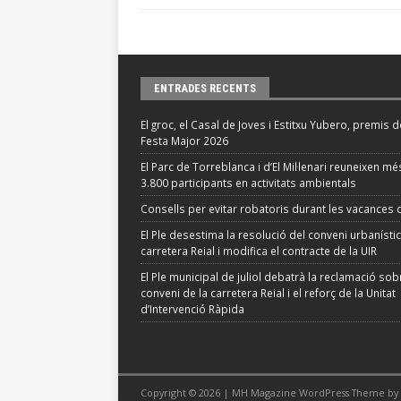
ENTRADES RECENTS
El groc, el Casal de Joves i Estitxu Yubero, premis d
Festa Major 2026
El Parc de Torreblanca i d’El Mil·lenari reuneixen m
3.800 participants en activitats ambientals
Consells per evitar robatoris durant les vacances d
El Ple desestima la resolució del conveni urbanístic
carretera Reial i modifica el contracte de la UIR
El Ple municipal de juliol debatrà la reclamació sob
conveni de la carretera Reial i el reforç de la Unitat
d’Intervenció Ràpida
Copyright © 2026 | MH Magazine WordPress Theme by