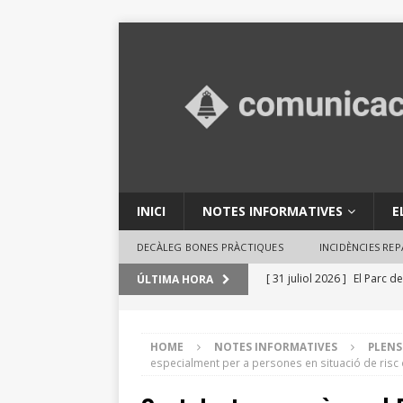
INICI
NOTES INFORMATIVES
E
DECÀLEG BONES PRÀCTIQUES
INCIDÈNCIES RE
[ 31 juliol 2026 ]
El Parc de
ÚLTIMA HORA
en activitats ambientals
[ 29 juliol 2026 ]
Consells 
HOME
NOTES INFORMATIVES
PLENS
especialment per a persones en situació de risc 
INFORMATIVES
[ 29 juliol 2026 ]
El Ple des