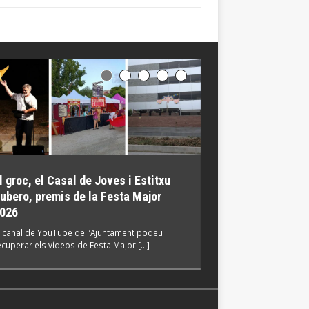
l groc, el Casal de Joves i Estitxu
El Parc de Torrebl
ubero, premis de la Festa Major
Mil·lenari reunei
026
participants en ac
ambientals
l canal de YouTube de l’Ajuntament podeu
ecuperar els vídeos de Festa Major […]
La Jugatecambiental tor
concorreguda […]