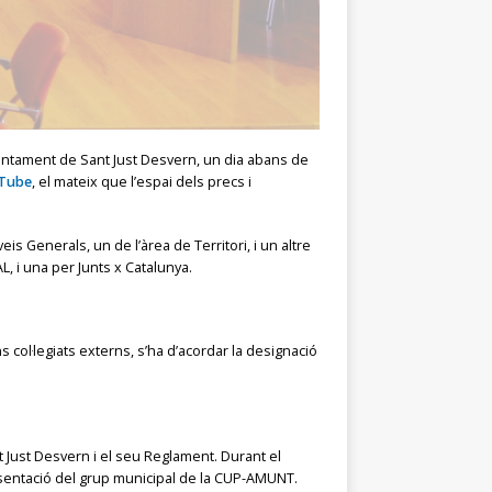
juntament de Sant Just Desvern, un dia abans de
Tube
, el mateix que l’espai dels precs i
eis Generals, un de l’àrea de Territori, i un altre
, i una per Junts x Catalunya.
 col·legiats externs, s’ha d’acordar la designació
nt Just Desvern i el seu Reglament. Durant el
esentació del grup municipal de la CUP-AMUNT.