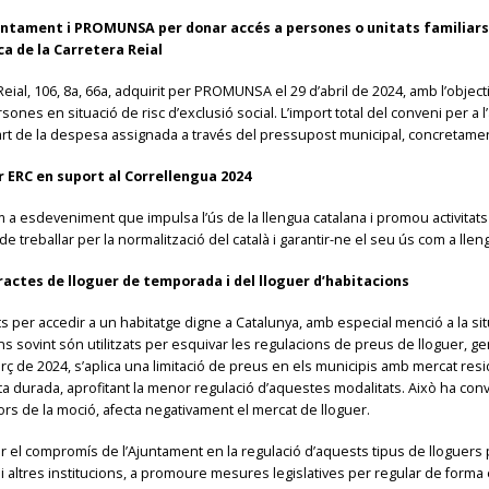
juntament i PROMUNSA per donar accés a persones o unitats familiars
ca de la Carretera Reial
 Reial, 106, 8a, 66a, adquirit per PROMUNSA el 29 d’abril de 2024, amb l’objec
sones en situació de risc d’exclusió social. L’import total del conveni per a
art de la despesa assignada a través del pressupost municipal​, concretam
 ERC en suport al Correllengua 2024
a esdeveniment que impulsa l’ús de la llengua catalana i promou activitats de c
e treballar per la normalització del català i garantir-ne el seu ús com a llen
ractes de lloguer de temporada i del lloguer d’habitacions
ts per accedir a un habitatge digne a Catalunya, amb especial menció a la si
 sovint són utilitzats per esquivar les regulacions de preus de lloguer, gene
 març de 2024, s’aplica una limitació de preus en els municipis amb mercat r
a durada, aprofitant la menor regulació d’aquestes modalitats. Això ha conve
s de la moció, afecta negativament el mercat de lloguer.
l compromís de l’Ajuntament en la regulació d’aquests tipus de lloguers per 
 i altres institucions, a promoure mesures legislatives per regular de forma 