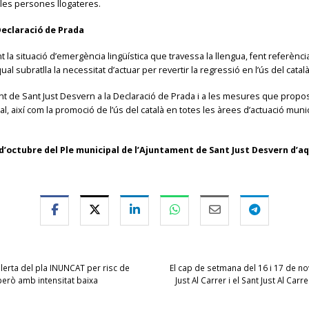
 les persones llogateres​.
Declaració de Prada
 la situació d’emergència lingüística que travessa la llengua, fent referència
ual subratlla la necessitat d’actuar per revertir la regressió en l’ús del català
ent de Sant Just Desvern a la Declaració de Prada i a les mesures que proposa
tal, així com la promoció de l’ús del català en totes les àrees d’actuació mun
s d’octubre del Ple municipal de l’Ajuntament de Sant Just Desvern d’
alerta del pla INUNCAT per risc de
El cap de setmana del 16 i 17 de no
 però amb intensitat baixa
Just Al Carrer i el Sant Just Al Car