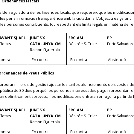
es Ordenances Fiscals
 Llei reguladora de les hisendes locals, que requereix que les modificacion
des per a informació i transparència amb la ciutadania. L’objectiu és garan
a les persones contribuents, tot respectant els límits legals en matèria de rec
AVANT SJ-APL
JUNTS X
ERC-AM
PP
Flotats
CATALUNYA-CM
Désirée S. Triler
Enric Salvador
Ramon Figuerola
ontra
En contra
En contra
Abstenció
 Ordenances de Preus Públics
orar millores de gestió i ajustar les tarifes als increments dels costos dels
ió pública de 30 dies perquè les persones interessades puguin presentar r
 definitivament aprovats, i les modificacions entraran en vigor a partir de l
AVANT SJ-APL
JUNTS X
ERC-AM
PP
Flotats
CATALUNYA-CM
Désirée S. Triler
Enric Salvador
Ramon Figuerola
ontra
En contra
En contra
Abstenció