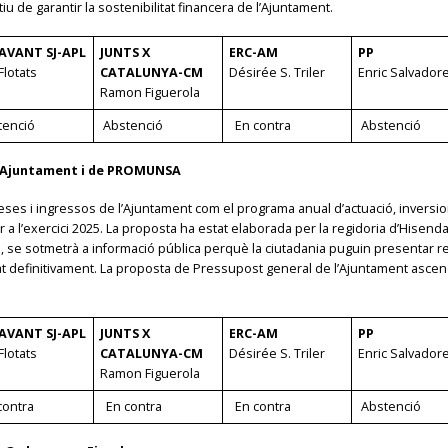
iu de garantir la sostenibilitat financera de l’Ajuntament.
AVANT SJ-APL
JUNTS X
ERC-AM
PP
Flotats
CATALUNYA-CM
Désirée S. Triler
Enric Salvador
Ramon Figuerola
tenció
Abstenció
En contra
Abstenció
 l’Ajuntament i de PROMUNSA
eses i ingressos de l’Ajuntament com el programa anual d’actuació, inversi
l’exercici 2025. La proposta ha estat elaborada per la regidoria d’Hisenda i 
al, se sotmetrà a informació pública perquè la ciutadania puguin presentar r
t definitivament. La proposta de Pressupost general de l’Ajuntament ascen
AVANT SJ-APL
JUNTS X
ERC-AM
PP
Flotats
CATALUNYA-CM
Désirée S. Triler
Enric Salvador
Ramon Figuerola
ontra
En contra
En contra
Abstenció