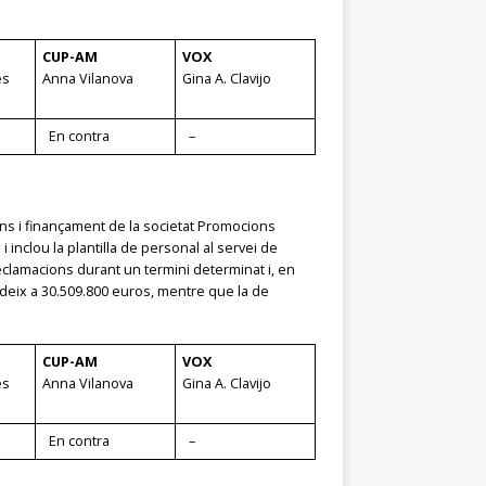
CUP-AM
VOX
es
Anna Vilanova
Gina A. Clavijo
En contra
–
ons i finançament de la societat Promocions
inclou la plantilla de personal al servei de
eclamacions durant un termini determinat i, en
deix a 30.509.800 euros, mentre que la de
CUP-AM
VOX
es
Anna Vilanova
Gina A. Clavijo
En contra
–