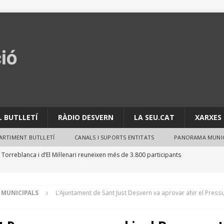
L BUTLLETÍ
RÀDIO DESVERN
LA SEU.CAT
XARXES 
PARTIMENT BUTLLETÍ
CANALS I SUPORTS ENTITATS
PANORAMA MUNIC
 Torreblanca i d’El Mil·lenari reuneixen més de 3.800 participants
ACTIVITATS
per evitar robatoris durant les vacances d’estiu
NOTES
 MUNICIPALS
L’Ajuntament de Sant Just Desvern va aprovar ahir el Press
estima la resolució del conveni urbanístic de la carretera Reial i