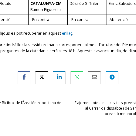
Flotats
CATALUNYA-CM
Désirée S. Triler
Enric Salvador
Ramon Figuerola
tenció
En contra
En contra
Abstenció
r dijous es pot recuperar en aquest
enllaç
.
re tindrà lloc la sessió ordinària corresponent al mes d’octubre del Ple mun
i preguntes de la ciutadania serà a les 18 h. Aquesta s’avança un dia, de dijou
 Bicibox de l’Àrea Metropolitana de
S’ajornen totes les activitats previs
al Carrer de dissabte i de San
previsió meteoro