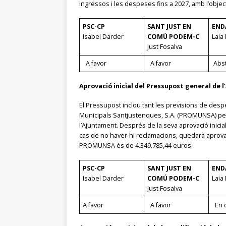
ingressos i les despeses fins a 2027, amb l’object
PSC-CP
SANT JUST EN
END
Isabel Darder
COMÚ PODEM-C
Laia 
Just Fosalva
A favor
A favor
Abs
Aprovació inicial del Pressupost general de
El Pressupost inclou tant les previsions de desp
Municipals Santjustenques, S.A. (PROMUNSA) per a 
l’Ajuntament. Després de la seva aprovació inici
cas de no haver-hi reclamacions, quedarà aprova
PROMUNSA és de 4.349.785,44 euros.
PSC-CP
SANT JUST EN
END
Isabel Darder
COMÚ PODEM-C
Laia 
Just Fosalva
A favor
A favor
En c