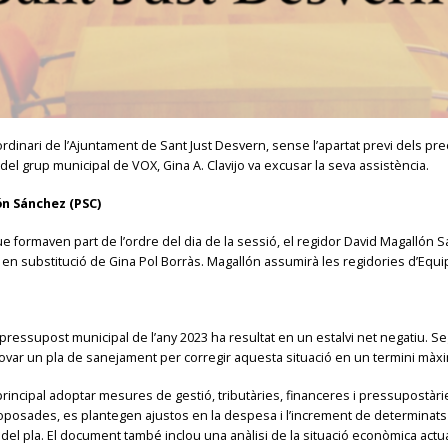
ordinari de l’Ajuntament de Sant Just Desvern, sense l’apartat previ dels pre
del grup municipal de VOX, Gina A. Clavijo va excusar la seva assistència.
ón Sánchez (PSC)
ue formaven part de l’ordre del dia de la sessió, el regidor David Magallón
en substitució de Gina Pol Borràs. Magallón assumirà les regidories d’Equi
pressupost municipal de l’any 2023 ha resultat en un estalvi net negatiu. Se
provar un pla de sanejament per corregir aquesta situació en un termini màxi
principal adoptar mesures de gestió, tributàries, financeres i pressupostàri
s proposades, es plantegen ajustos en la despesa i l’increment de determinat
 del pla. El document també inclou una anàlisi de la situació econòmica actu