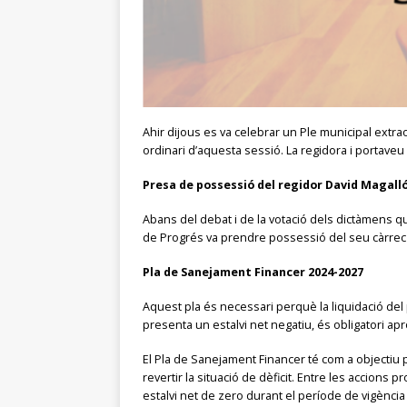
Ahir dijous es va celebrar un Ple municipal extra
ordinari d’aquesta sessió. La regidora i portaveu 
Presa de possessió del regidor David Magall
Abans del debat i de la votació dels dictàmens q
de Progrés va prendre possessió del seu càrrec 
Pla de Sanejament Financer 2024-2027
Aquest pla és necessari perquè la liquidació del 
presenta un estalvi net negatiu, és obligatori a
El Pla de Sanejament Financer té com a objectiu 
revertir la situació de dèficit. Entre les accion
estalvi net de zero durant el període de vigència