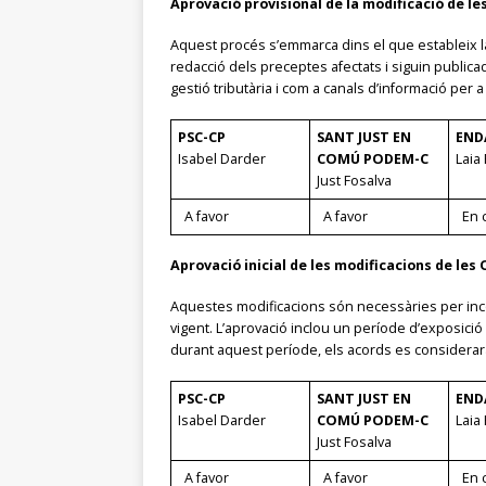
Aprovació provisional de la modificació de l
Aquest procés s’emmarca dins el que estableix la
redacció dels preceptes afectats i siguin publica
gestió tributària i com a canals d’informació per 
PSC-CP
SANT JUST EN
END
Isabel Darder
COMÚ PODEM-C
Laia 
Just Fosalva
A favor
A favor
En c
Aprovació inicial de les modificacions de les
Aquestes modificacions són necessàries per incorp
vigent. L’aprovació inclou un període d’exposic
durant aquest període, els acords es consideraran
PSC-CP
SANT JUST EN
END
Isabel Darder
COMÚ PODEM-C
Laia 
Just Fosalva
A favor
A favor
En c