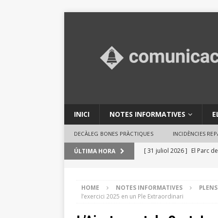
INICI
NOTES INFORMATIVES
E
DECÀLEG BONES PRÀCTIQUES
INCIDÈNCIES RE
[ 31 juliol 2026 ]
El Parc de
ÚLTIMA HORA
en activitats ambientals
[ 29 juliol 2026 ]
Consells 
HOME
NOTES INFORMATIVES
PLENS
l’exercici 2025 en un Ple Extraordinari
INFORMATIVES
[ 29 juliol 2026 ]
El Ple des