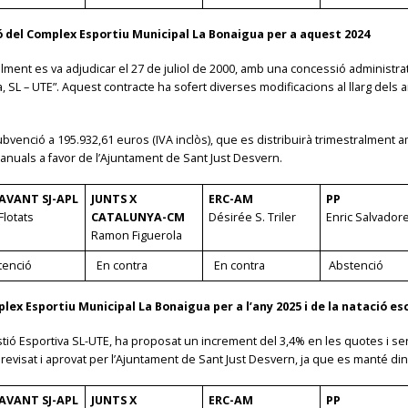
ió del Complex Esportiu Municipal La Bonaigua per a aquest 2024
alment es va adjudicar el 27 de juliol de 2000, amb una concessió administrat
rtiva, SL – UTE”. Aquest contracte ha sofert diverses modificacions al llarg dels
la subvenció a 195.932,61 euros (IVA inclòs), que es distribuirà trimestralmen
 anuals a favor de l’Ajuntament de Sant Just Desvern.
AVANT SJ-APL
JUNTS X
ERC-AM
PP
Flotats
CATALUNYA-CM
Désirée S. Triler
Enric Salvador
Ramon Figuerola
tenció
En contra
En contra
Abstenció
lex Esportiu Municipal La Bonaigua per a l’any 2025 i de la natació esc
stió Esportiva SL-UTE, ha proposat un increment del 3,4% en les quotes i se
visat i aprovat per l’Ajuntament de Sant Just Desvern, ja que es manté dins de
AVANT SJ-APL
JUNTS X
ERC-AM
PP