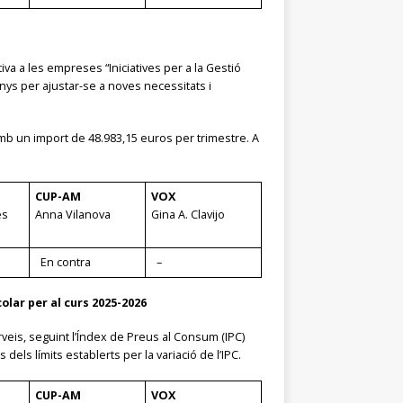
iva a les empreses “Iniciatives per a la Gestió
 anys per ajustar-se a noves necessitats i
t amb un import de 48.983,15 euros per trimestre. A
CUP-AM
VOX
es
Anna Vilanova
Gina A. Clavijo
En contra
–
olar per al curs 2025-2026
rveis, seguint l’Índex de Preus al Consum (IPC)
ls límits establerts per la variació de l’IPC​.
CUP-AM
VOX