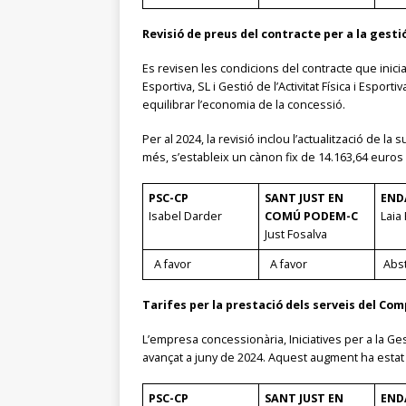
Revisió de preus del contracte per a la gest
Es revisen les condicions del contracte que inici
Esportiva, SL i Gestió de l’Activitat Física i Espo
equilibrar l’economia de la concessió.
Per al 2024, la revisió inclou l’actualització de 
més, s’estableix un cànon fix de 14.163,64 euros
PSC-CP
SANT JUST EN
END
Isabel Darder
COMÚ PODEM-C
Laia 
Just Fosalva
A favor
A favor
Abs
Tarifes per la prestació dels serveis del Comp
L’empresa concessionària, Iniciatives per a la Ge
avançat a juny de 2024. Aquest augment ha estat re
PSC-CP
SANT JUST EN
END