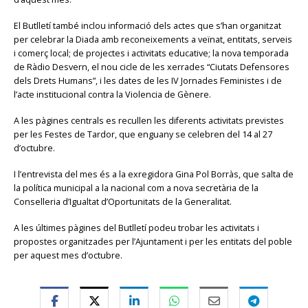
El Butlletí també inclou informació dels actes que s’han organitzat
per celebrar la Diada amb reconeixements a veïnat, entitats, serveis
i comerç local; de projectes i activitats educative; la nova temporada
de Ràdio Desvern, el nou cicle de les xerrades “Ciutats Defensores
dels Drets Humans”, i les dates de les IV Jornades Feministes i de
l’acte institucional contra la Violencia de Gènere.
A les pàgines centrals es recullen les diferents activitats previstes
per les Festes de Tardor, que enguany se celebren del 14 al 27
d’octubre.
I l’entrevista del mes és a la exregidora Gina Pol Borràs, que salta de
la política municipal a la nacional com a nova secretària de la
Conselleria d’Igualtat d’Oportunitats de la Generalitat.
A les últimes pàgines del Butlletí podeu trobar les activitats i
propostes organitzades per l’Ajuntament i per les entitats del poble
per aquest mes d’octubre.