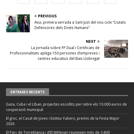
PREVIOUS
Avui, primera xerrada a Sant Just del nou cicle “Ciutats
Defensores dels Drets Humans”
NEXT
La jornada sobre FP Dual i Certificats de
Professionalitats aplega 150 persones d’empreses i
centres educatius del Baix Llobregat
ENTRADES RECENTS
Gaza, Cuba i el Líban, projectes escollits per rebre els 10.000 euros de
cooperació municipal
El groc, el Casal de Joves i Estitxu Yubero, premis de la Festa Major
2026
El Parc de Torreblanca i d’El Mil·lenari reuneixen més de 3.800