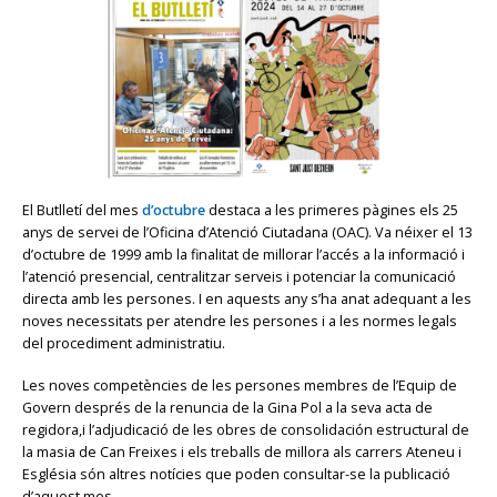
El Butlletí del mes
d’octubre
destaca a les primeres pàgines els 25
anys de servei de l’Oficina d’Atenció Ciutadana (OAC). Va néixer el 13
d’octubre de 1999 amb la finalitat de millorar l’accés a la informació i
l’atenció presencial, centralitzar serveis i potenciar la comunicació
directa amb les persones. I en aquests any s’ha anat adequant a les
noves necessitats per atendre les persones i a les normes legals
del procediment administratiu.
Les noves competències de les persones membres de l’Equip de
Govern després de la renuncia de la Gina Pol a la seva acta de
regidora,i l’adjudicació de les obres de consolidación estructural de
la masia de Can Freixes i els treballs de millora als carrers Ateneu i
Església són altres notícies que poden consultar-se la publicació
d’aquest mes.