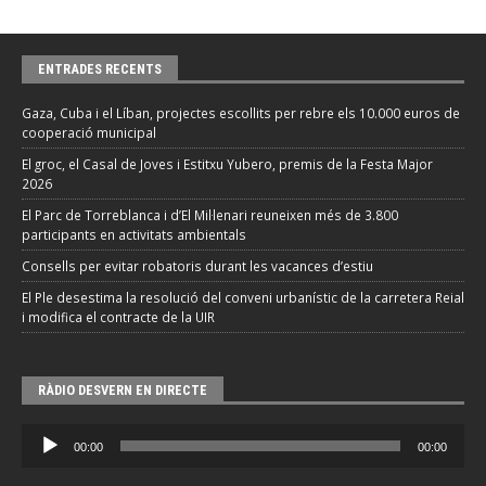
ENTRADES RECENTS
Gaza, Cuba i el Líban, projectes escollits per rebre els 10.000 euros de
cooperació municipal
El groc, el Casal de Joves i Estitxu Yubero, premis de la Festa Major
2026
El Parc de Torreblanca i d’El Mil·lenari reuneixen més de 3.800
participants en activitats ambientals
Consells per evitar robatoris durant les vacances d’estiu
El Ple desestima la resolució del conveni urbanístic de la carretera Reial
i modifica el contracte de la UIR
RÀDIO DESVERN EN DIRECTE
Reproductor
00:00
00:00
d'àudio