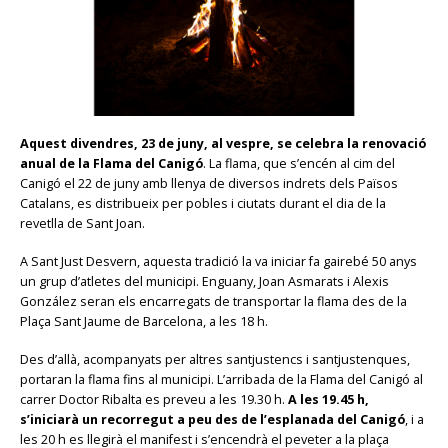
Aquest divendres, 23 de juny, al vespre, se celebra la renovació
anual de la Flama del Canigó
. La flama, que s’encén al cim del
Canigó el 22 de juny amb llenya de diversos indrets dels Països
Catalans, es distribueix per pobles i ciutats durant el dia de la
revetlla de Sant Joan.
A Sant Just Desvern, aquesta tradició la va iniciar fa gairebé 50 anys
un grup d’atletes del municipi. Enguany, Joan Asmarats i Alexis
González seran els encarregats de transportar la flama des de la
Plaça Sant Jaume de Barcelona, a les 18 h.
Des d’allà, acompanyats per altres santjustencs i santjustenques,
portaran la flama fins al municipi. L’arribada de la Flama del Canigó al
carrer Doctor Ribalta es preveu a les 19.30 h.
A les 19.45 h,
s’iniciarà un recorregut a peu des de l’esplanada del Canigó
, i a
les 20 h es llegirà el manifest i s’encendrà el peveter a la plaça