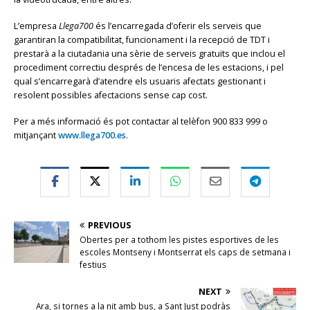
L’empresa
Llega700
és l’encarregada d’oferir els serveis que
garantiran la compatibilitat, funcionament i la recepció de TDT i
prestarà a la ciutadania una sèrie de serveis gratuïts que inclou el
procediment correctiu després de l’encesa de les estacions, i pel
qual s’encarregarà d’atendre els usuaris afectats gestionant i
resolent possibles afectacions sense cap cost.
Per a més informació és pot contactar al telèfon 900 833 999 o
mitjançant
www.llega700.es
.
PREVIOUS
Obertes per a tothom les pistes esportives de les
escoles Montseny i Montserrat els caps de setmana i
festius
NEXT
Ara, si tornes a la nit amb bus, a Sant Just podràs