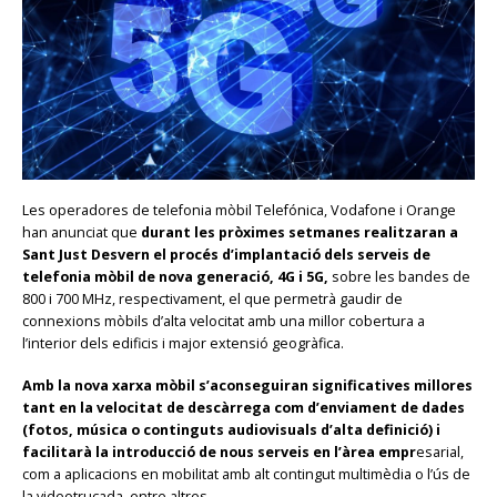
Les operadores de telefonia mòbil Telefónica, Vodafone i Orange
han anunciat que
durant les pròximes setmanes realitzaran a
Sant Just Desvern el procés d’implantació dels serveis de
telefonia mòbil de nova generació, 4G i 5G,
sobre les bandes de
800 i 700 MHz, respectivament, el que permetrà gaudir de
connexions mòbils d’alta velocitat amb una millor cobertura a
l’interior dels edificis i major extensió geogràfica.
Amb la nova xarxa mòbil s’aconseguiran significatives millores
tant en la velocitat de descàrrega com d’enviament de dades
(fotos, música o continguts audiovisuals d’alta definició) i
facilitarà la introducció de nous serveis en l’àrea empr
esarial,
com a aplicacions en mobilitat amb alt contingut multimèdia o l’ús de
la videotrucada, entre altres.