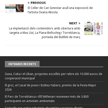
PREVIOUS
El Celler de Can Ginestar acull una exposició de
l’artista Oxana Akosta
NEXT
La implantació dels contenidors amb obertura amb
targeta a Mas Lluí, La Plana-Bellsoleig i Torreblanca,
portada del Butlletí de març
ENTRADES RECENTS
Gaza, Cuba i el Líban, projectes escollits per rebre els 10.000 euros de
cooperació municipal
El groc, el Casal de Joves i Estitxu Yubero, premis de la Festa Major
2026
El Parc de Torreblanca i d’El Mil·lenari reuneixen més de 3.800
participants en activitats ambientals
Consells per evitar robatoris durant les vacances d’estiu