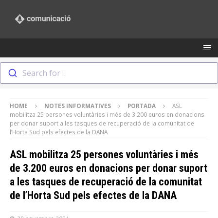
Search for :
HOME
NOTES INFORMATIVES
PORTADA
ASL
mobilitza 25 persones voluntàries i més de 3.200 euros en donacions
per donar suport a les tasques de recuperació de la comunitat de
l’Horta Sud pels efectes de la DANA
ASL mobilitza 25 persones voluntàries i més
de 3.200 euros en donacions per donar suport
a les tasques de recuperació de la comunitat
de l’Horta Sud pels efectes de la DANA