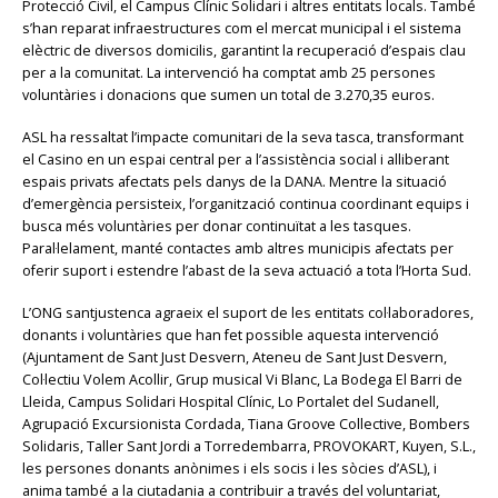
Protecció Civil, el Campus Clínic Solidari i altres entitats locals. També
s’han reparat infraestructures com el mercat municipal i el sistema
elèctric de diversos domicilis, garantint la recuperació d’espais clau
per a la comunitat. La intervenció ha comptat amb 25 persones
voluntàries i donacions que sumen un total de 3.270,35 euros.
ASL ha ressaltat l’impacte comunitari de la seva tasca, transformant
el Casino en un espai central per a l’assistència social i alliberant
espais privats afectats pels danys de la DANA. Mentre la situació
d’emergència persisteix, l’organització continua coordinant equips i
busca més voluntàries per donar continuïtat a les tasques.
Paral·lelament, manté contactes amb altres municipis afectats per
oferir suport i estendre l’abast de la seva actuació a tota l’Horta Sud.
L’ONG santjustenca agraeix el suport de les entitats col·laboradores,
donants i voluntàries que han fet possible aquesta intervenció
(Ajuntament de Sant Just Desvern, Ateneu de Sant Just Desvern,
Col·lectiu Volem Acollir, Grup musical Vi Blanc, La Bodega El Barri de
Lleida, Campus Solidari Hospital Clínic, Lo Portalet del Sudanell,
Agrupació Excursionista Cordada, Tiana Groove Collective, Bombers
Solidaris, Taller Sant Jordi a Torredembarra, PROVOKART, Kuyen, S.L.,
les persones donants anònimes i els socis i les sòcies d’ASL), i
anima també a la ciutadania a contribuir a través del voluntariat,