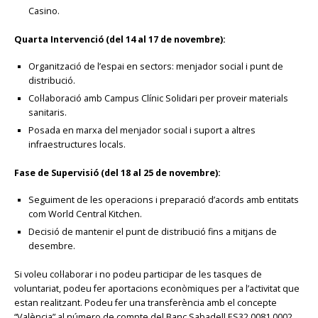
Casino.
Quarta Intervenció (del 14 al 17 de novembre):
Organització de l’espai en sectors: menjador social i punt de
distribució.
Col·laboració amb Campus Clínic Solidari per proveir materials
sanitaris.
Posada en marxa del menjador social i suport a altres
infraestructures locals.
Fase de Supervisió (del 18 al 25 de novembre):
Seguiment de les operacions i preparació d’acords amb entitats
com World Central Kitchen.
Decisió de mantenir el punt de distribució fins a mitjans de
desembre.
Si voleu col·laborar i no podeu participar de les tasques de
voluntariat, podeu fer aportacions econòmiques per a l’activitat que
estan realitzant. Podeu fer una transferència amb el concepte
“València” al número de compte del Banc Sabadell ES32 0081 0002